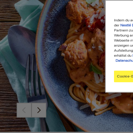
Indem du a
der
Nestlé 
Partnern zu
Werbung anz
Webseite mi
anzeigen u
Aufstellung
erhältst du
Datenschu
Cookie-E