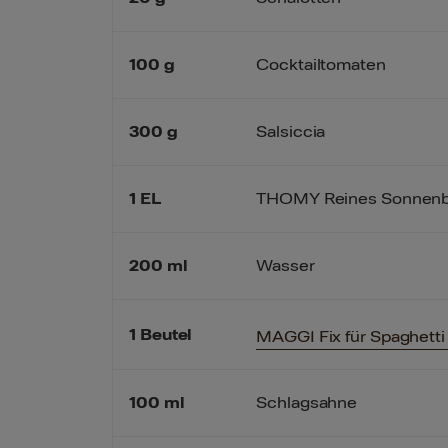
100
g
Cocktailtomaten
300
g
Salsiccia
1
EL
THOMY Reines Sonnenb
200
ml
Wasser
1
Beutel
MAGGI Fix für Spaghetti
100
ml
Schlagsahne