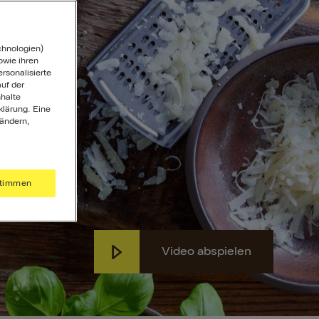
chnologien)
wie ihren
ersonalisierte
uf der
halte
klärung. Eine
 ändern,
timmen
Video abspielen