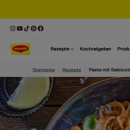
Rezepte
Kochratgeber
Prod
Pfadnavigation
Startseite
/
Rezepte
/
Pasta mit Salsicc