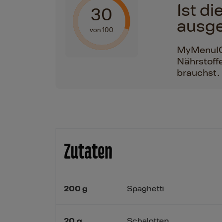
Ist d
30
ausg
von 100
MyMenuIQ h
Nährstoffe
brauchst.
Zutaten
200
g
Spaghetti
20
g
Schalotten