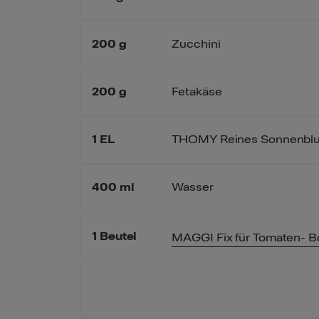
200
g
Zucchini
200
g
Fetakäse
1
EL
THOMY Reines Sonnenbl
400
ml
Wasser
1
Beutel
MAGGI Fix für Tomaten- 