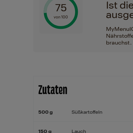
Ist d
75
ausg
von 100
MyMenuIQ h
Nährstoffe
brauchst.
Zutaten
500
g
Süßkartoffeln
150
g
Lauch