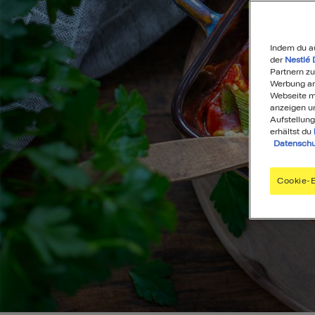
Indem du a
der
Nestlé 
Partnern zu
Werbung anz
Webseite mi
anzeigen u
Aufstellung
erhältst du
Datenschu
Cookie-E