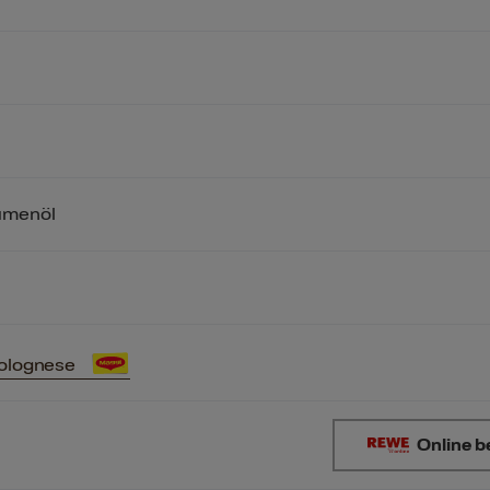
umenöl
Bolognese
Online b