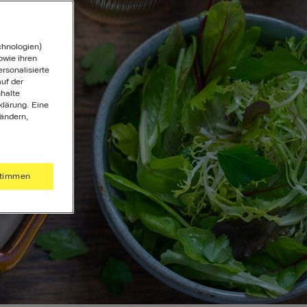
chnologien)
wie ihren
ersonalisierte
uf der
halte
klärung. Eine
 ändern,
timmen