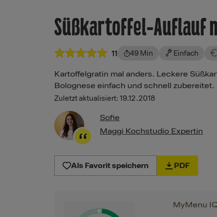
Süßkartoffel-Auflauf m
49 Min
Einfach
11
Kartoffelgratin mal anders. Leckere Süßka
Bolognese einfach und schnell zubereitet.
Zuletzt aktualisiert: 19.12.2018
Sofie
Maggi Kochstudio Expertin
Als Favorit speichern
PDF
MyMenu I