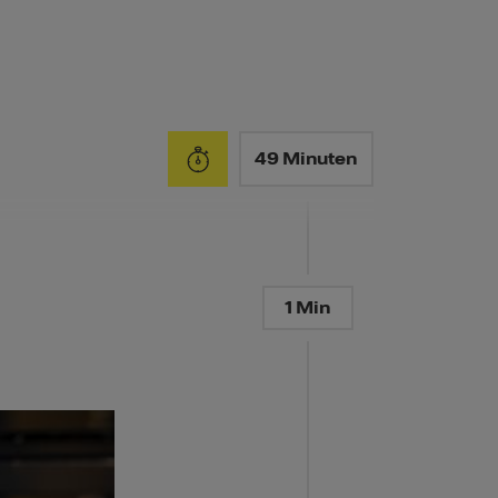
49 Minuten
1 Min