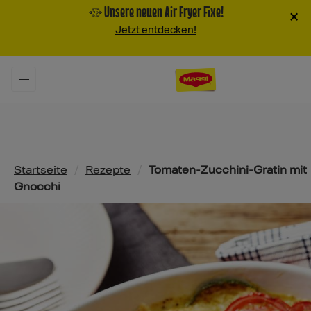
🥘 Unsere neuen Air Fryer Fixe!
×
Jetzt entdecken!
Pfadnavigation
Startseite
/
Rezepte
/
Tomaten-Zucchini-Gratin mit
Gnocchi