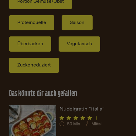
Portion Gemüse/Obst
Proteinquelle
Saison
Überbacken
Vegetarisch
Zuckerreduziert
Das könnte dir auch gefallen
Nudelgratin "Italia"
1
50
Min
Mittel