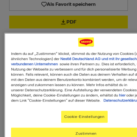
Als Favorit speichern
PDF
Indem du auf „Zustimmen“ klickst, stimmst du der Nutzung von Cookies (
ähnlichen Technologien) der
Nestlé Deutschland AG und mit ihr gesellsch
65
verbundenen Unternehmen
sowie ihren Partnern zu. Dies ist erforderlich,
Nutzung der Webseite zu verbessern und für dich personalisierte Werbung
von 100
können. Falls relevant, können auch die Daten aus deinem Verhalten auf 
mit den Daten aus deinem Benutzerkonto kombiniert werden, um dir releva
anzeigen und zukommen lassen zu können. Mehr Infos erhältst du in
unserer Datenschutzerklärung. Eine Aufstellung der verwendeten Cookies
Möglichkeit, deine Cookie-Einstellungen zu ändern, erhältst du
hier
oder j
MyMenu IQ™
dem Link "Cookie-Einstellungen" auf dieser Website.
Datenschutzerklär
Ist diese Mahlzeit
Cookie-Einstellungen
ausgewogen?
Zustimmen
MyMenuIQ hilft Dir, deinen Körper mit