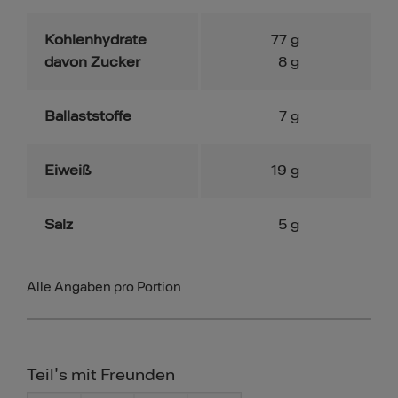
Kohlenhydrate
77
g
davon Zucker
8
g
Ballaststoffe
7
g
Eiweiß
19
g
Salz
5
g
Alle Angaben pro Portion
Teil's mit Freunden