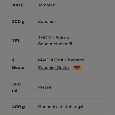
100
g
Tomaten
200
g
Zucchini
THOMY Reines
1
EL
Sonnenblumenöl
MAGGI Fix für Tomaten-
1
Beutel
Zucchini Gratin
300
Wasser
ml
400
g
Gnocchi a.d. Kühlregal