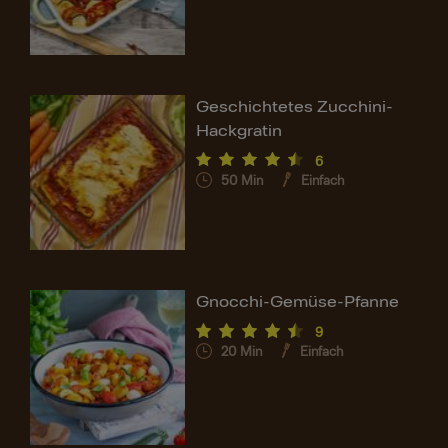
Geschichtetes Zucchini-
Hackgratin
6
50
Min
Einfach
Gnocchi-Gemüse-Pfanne
9
20
Min
Einfach