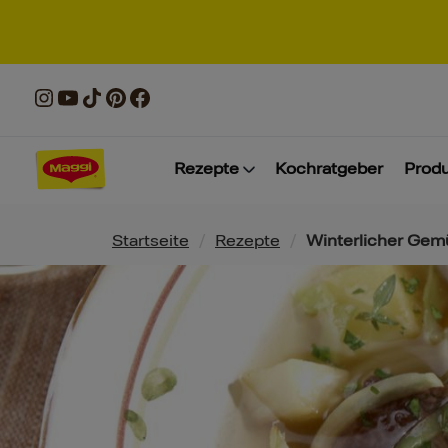
Rezepte
Kochratgeber
Prod
Pfadnavigation
Startseite
/
Rezepte
/
Winterlicher Gem