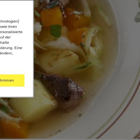
chnologien)
wie ihren
ersonalisierte
uf der
halte
klärung. Eine
 ändern,
timmen