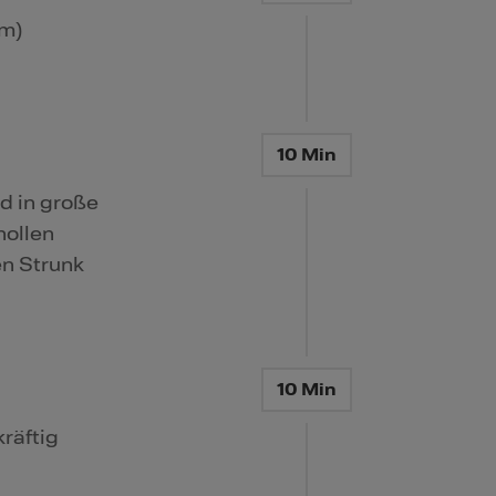
cm)
10 Min
d in große
nollen
en Strunk
10 Min
räftig