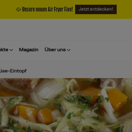
🥘 Unsere neuen Air Fryer Fixe!
Jetzt entdecken!
ukte
Magazin
Über uns
üse-Eintopf