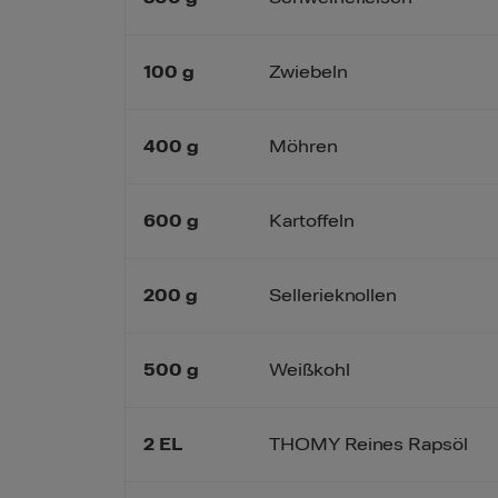
100
g
Zwiebeln
400
g
Möhren
600
g
Kartoffeln
200
g
Sellerieknollen
500
g
Weißkohl
2
EL
THOMY Reines Rapsöl