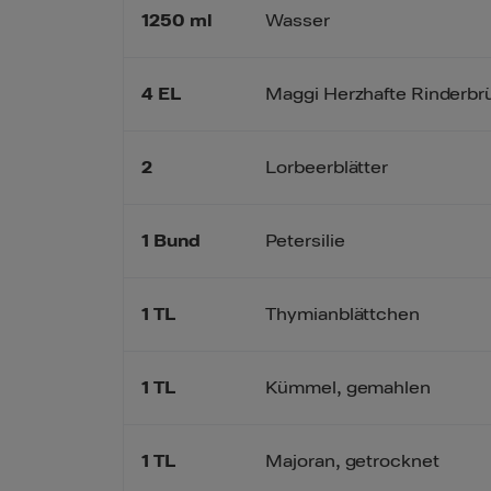
1250
ml
Wasser
4
EL
Maggi Herzhafte Rinderbrü
2
Lorbeerblätter
1
Bund
Petersilie
1
TL
Thymianblättchen
1
TL
Kümmel, gemahlen
1
TL
Majoran, getrocknet