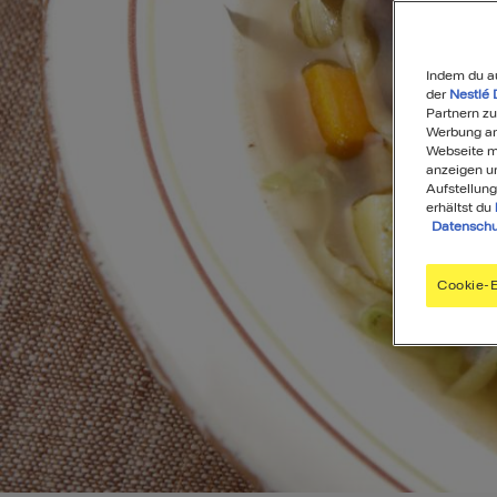
Indem du a
der
Nestlé 
Partnern zu
Werbung anz
Webseite mi
anzeigen u
Aufstellung
erhältst du
Datenschu
Cookie-E