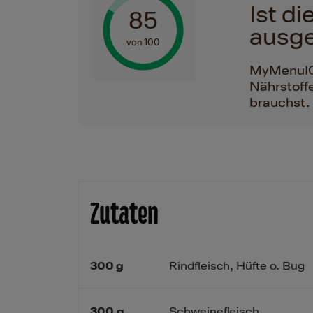
Ist d
85
ausg
von 100
MyMenuIQ h
Nährstoffe
brauchst.
Zutaten
300
g
Rindfleisch, Hüfte o. Bug
300
g
Schweinefleisch