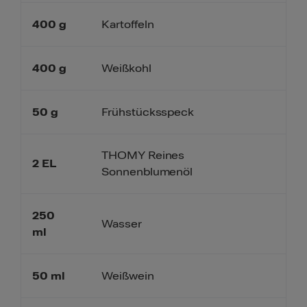
400
g
Kartoffeln
400
g
Weißkohl
50
g
Frühstücksspeck
THOMY Reines
2
EL
Sonnenblumenöl
250
Wasser
ml
50
ml
Weißwein