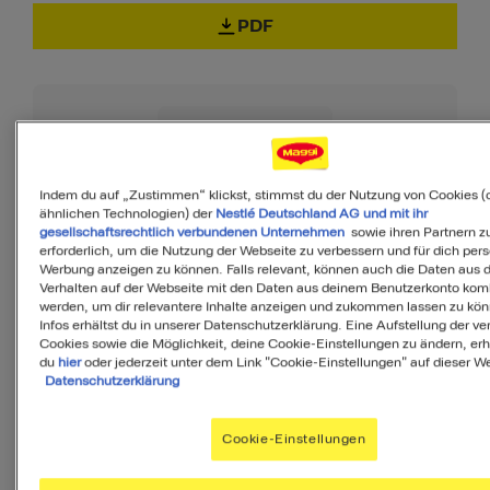
PDF
65
Indem du auf „Zustimmen“ klickst, stimmst du der Nutzung von Cookies (
ähnlichen Technologien) der
Nestlé Deutschland AG und mit ihr
von 100
gesellschaftsrechtlich verbundenen Unternehmen
sowie ihren Partnern zu
erforderlich, um die Nutzung der Webseite zu verbessern und für dich pers
Werbung anzeigen zu können. Falls relevant, können auch die Daten aus
Verhalten auf der Webseite mit den Daten aus deinem Benutzerkonto komb
MyMenu IQ™
werden, um dir relevantere Inhalte anzeigen und zukommen lassen zu kö
Infos erhältst du in unserer Datenschutzerklärung. Eine Aufstellung der v
Ist diese Mahlzeit
Cookies sowie die Möglichkeit, deine Cookie-Einstellungen zu ändern, erh
du
hier
oder jederzeit unter dem Link "Cookie-Einstellungen" auf dieser We
ausgewogen?
Datenschutzerklärung
MyMenuIQ hilft Dir, deinen Körper mit
Cookie-Einstellungen
allen Nährstoffen zu versorgen, die Du