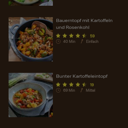
Bauerntopf mit Kartoffeln
und Rosenkohl
59
40
Min
Einfach
Bunter Kartoffeleintopf
19
69
Min
Mittel