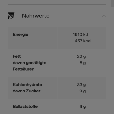
Nährwerte
Energie
1910
kJ
457
kcal
Fett
22
g
davon gesättigte
8
g
Fettsäuren
Kohlenhydrate
33
g
davon Zucker
9
g
Ballaststoffe
6
g