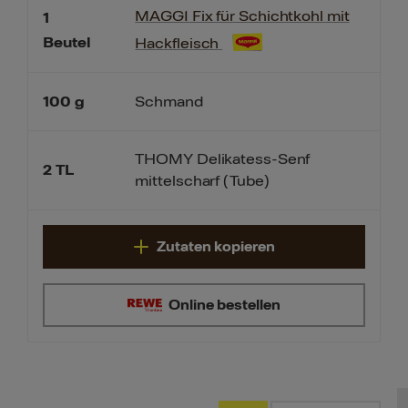
MAGGI Fix für Schichtkohl mit
1
Beutel
Hackfleisch
100
g
Schmand
THOMY Delikatess-Senf
2
TL
mittelscharf (Tube)
Zutaten kopieren
Online bestellen