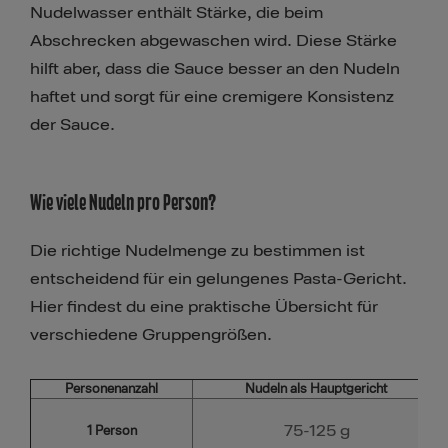
Nudelwasser enthält Stärke, die beim
Abschrecken abgewaschen wird. Diese Stärke
hilft aber, dass die Sauce besser an den Nudeln
haftet und sorgt für eine cremigere Konsistenz
der Sauce.
Wie viele Nudeln pro Person?
Die richtige Nudelmenge zu bestimmen ist
entscheidend für ein gelungenes Pasta-Gericht.
Hier findest du eine praktische Übersicht für
verschiedene Gruppengrößen.
Personenanzahl
Nudeln als Hauptgericht
75-125 g
1 Person