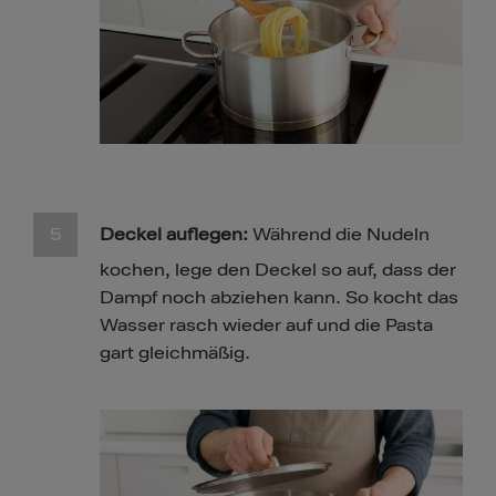
Deckel auflegen:
Während die Nudeln
kochen, lege den Deckel so auf, dass der
Dampf noch abziehen kann. So kocht das
Wasser rasch wieder auf und die Pasta
gart gleichmäßig.