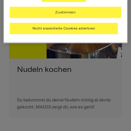
Zustimmen
Nicht essentielle Cookies ablehnen
Nudeln kochen
So bekommst du deine Nudeln richtig al dente
gekocht. MAGGI zeigt dir, wie es geht!