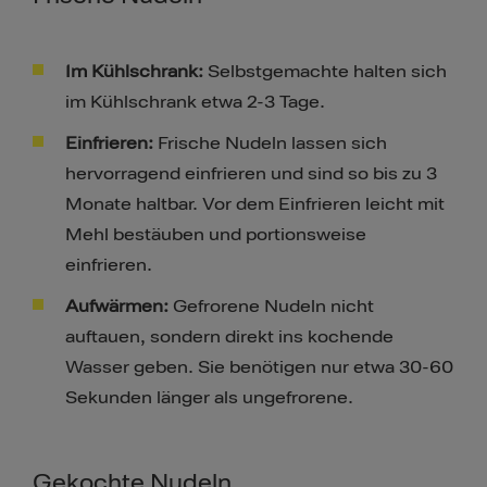
Im Kühlschrank:
Selbstgemachte halten sich
im Kühlschrank etwa 2-3 Tage.
Einfrieren:
Frische Nudeln lassen sich
hervorragend einfrieren und sind so bis zu 3
Monate haltbar. Vor dem Einfrieren leicht mit
Mehl bestäuben und portionsweise
einfrieren.
Aufwärmen:
Gefrorene Nudeln nicht
auftauen, sondern direkt ins kochende
Wasser geben. Sie benötigen nur etwa 30-60
Sekunden länger als ungefrorene.
Gekochte Nudeln