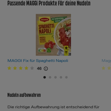
Passende MAGGI Produkte für deine Nudeln
MAGGI Fix für Spaghetti Napoli
Magg
46
Nudeln aufbewahren
Die richtige Aufbewahrung ist entscheidend für