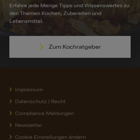
Erfahre jede Menge Tipps und Wissenswertes zu
den Themen Kochen, Zubereiten und
Lebensmittel.
Zum Kochratgeber
Impressum
Datenschutz / Recht
Compliance Meldungen
Newsletter
Cookie Einstellungen ändern