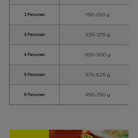
150-250 g
2 Personen
225-375 g
3 Personen
300-500 g
4 Personen
375-625 g
5 Personen
450-750 g
6 Personen