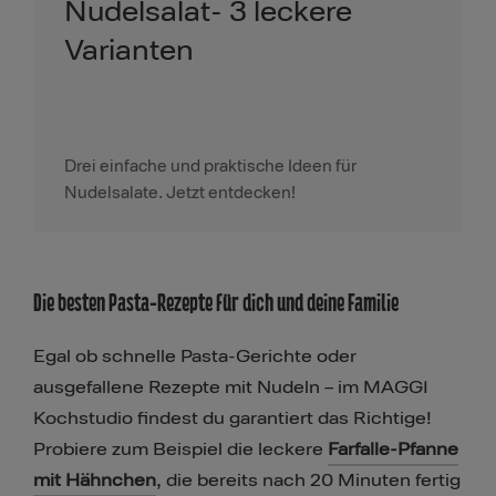
Nudelsalat- 3 leckere
Varianten
Drei einfache und praktische Ideen für
Nudelsalate. Jetzt entdecken!
Die besten Pasta-Rezepte für dich und deine Familie
Egal ob schnelle Pasta-Gerichte oder
ausgefallene Rezepte mit Nudeln – im MAGGI
Kochstudio findest du garantiert das Richtige!
Probiere zum Beispiel die leckere
Farfalle-Pfanne
mit Hähnchen
, die bereits nach 20 Minuten fertig