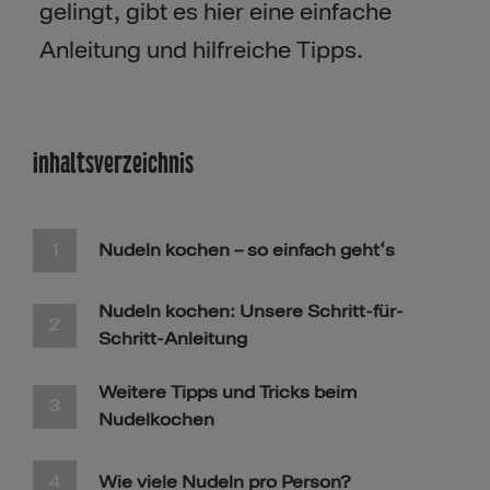
gelingt, gibt es hier eine einfache
Anleitung und hilfreiche Tipps.
Inhaltsverzeichnis​​​​
Nudeln kochen – so einfach geht‘s
Nudeln kochen: Unsere Schritt-für-
Schritt-Anleitung
Weitere Tipps und Tricks beim
Nudelkochen
Wie viele Nudeln pro Person?