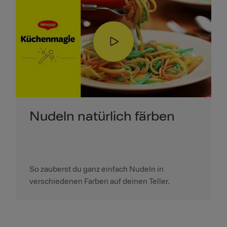
Nudeln natürlich färben
So zauberst du ganz einfach Nudeln in
verschiedenen Farben auf deinen Teller.