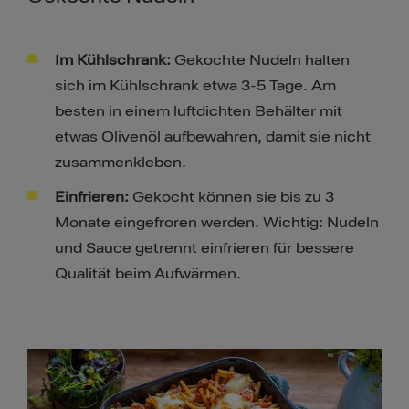
Im Kühlschrank:
Gekochte Nudeln halten
sich im Kühlschrank etwa 3-5 Tage. Am
besten in einem luftdichten Behälter mit
etwas Olivenöl aufbewahren, damit sie nicht
zusammenkleben.
Einfrieren:
Gekocht können sie bis zu 3
Monate eingefroren werden. Wichtig: Nudeln
und Sauce getrennt einfrieren für bessere
Qualität beim Aufwärmen.