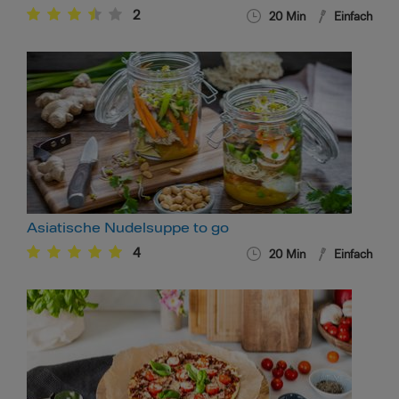
2
20
Min
Einfach
Asiatische Nudelsuppe to go
4
20
Min
Einfach