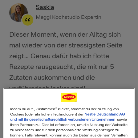
Saskia
Maggi Kochstudio Expertin
Dieser Moment, wenn der Alltag sich
mal wieder von der stressigsten Seite
zeigt… Genau dafür hab ich flotte
Rezepte rausgesucht, die mit nur 5
Zutaten auskommen und die
verführerisch lecker sind!
Veröffentlicht am: 05.01.2020
Indem du auf „Zustimmen“ klickst, stimmst du der Nutzung von
Cookies (oder ähnlichen Technologien) der
Nestlé Deutschland AG
und mit ihr gesellschaftsrechtlich verbundenen Unternehmen
sowie
ihren Partnern zu. Dies ist erforderlich, um die Nutzung der Webseite
zu verbessern und für dich personalisierte Werbung anzeigen zu
können. Falls relevant, können auch die Daten aus deinem Verhalten