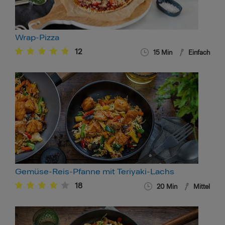
Wrap-Pizza
12
15
Min
Einfach
Gemüse-Reis-Pfanne mit Teriyaki-Lachs
18
20
Min
Mittel