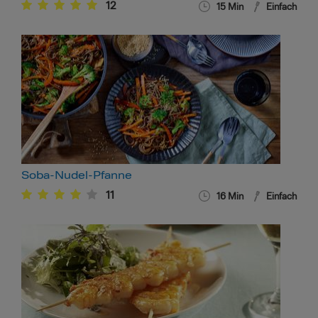
12
15
Min
Einfach
Soba-Nudel-Pfanne
11
16
Min
Einfach