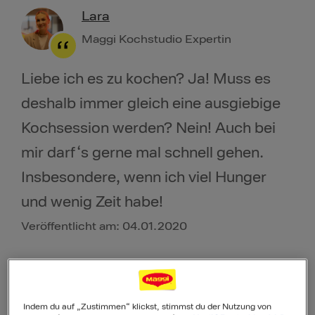
Lara
Maggi Kochstudio Expertin
Liebe ich es zu kochen? Ja! Muss es
deshalb immer gleich eine ausgiebige
Kochsession werden? Nein! Auch bei
mir darf‘s gerne mal schnell gehen.
Insbesondere, wenn ich viel Hunger
und wenig Zeit habe!
Veröffentlicht am: 04.01.2020
Indem du auf „Zustimmen“ klickst, stimmst du der Nutzung von