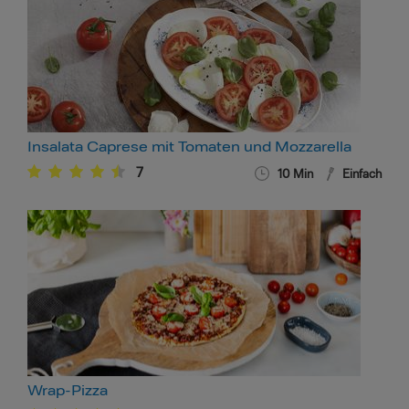
Insalata Caprese mit Tomaten und Mozzarella
7
10
Min
Einfach
Wrap-Pizza