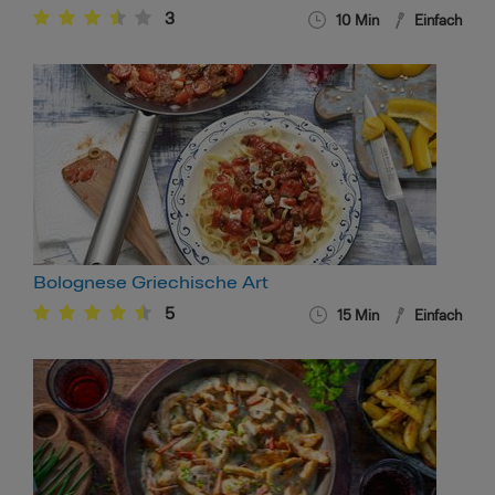
3
10
Min
Einfach
Bolognese Griechische Art
5
15
Min
Einfach