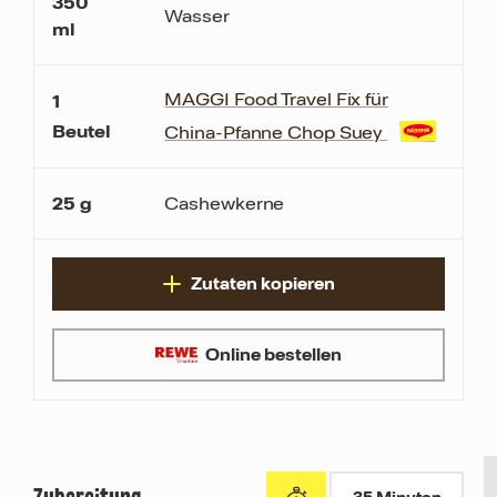
350
Wasser
ml
MAGGI Food Travel Fix für
1
Beutel
China-Pfanne Chop Suey
25
g
Cashewkerne
Zutaten kopieren
Online bestellen