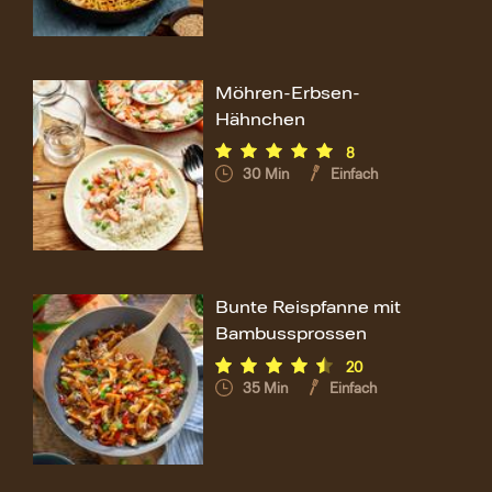
Möhren-Erbsen-
Hähnchen
8
30
Min
Einfach
Bunte Reispfanne mit
Bambussprossen
20
35
Min
Einfach