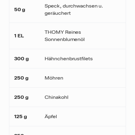
Speck, durchwachsen u.
50
g
geräuchert
THOMY Reines
1
EL
Sonnenblumenöl
300
g
Hähnchenbrustfilets
250
g
Möhren
250
g
Chinakohl
125
g
Äpfel