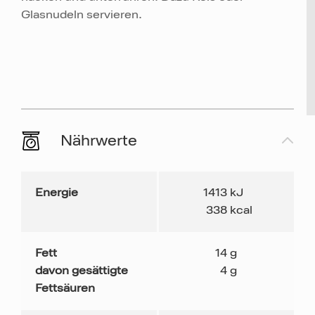
Glasnudeln servieren.
Nährwerte
Energie
1413
kJ
338
kcal
Fett
14
g
davon gesättigte
4
g
Fettsäuren