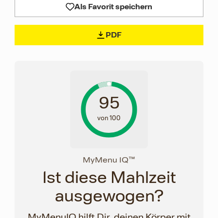
Als Favorit speichern
PDF
95
von 100
MyMenu IQ™
Ist diese Mahlzeit
ausgewogen?
MyMenuIQ hilft Dir, deinen Körper mit