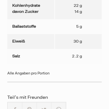
Kohlenhydrate
22
g
davon Zucker
14
g
Ballaststoffe
5
g
Eiweiß
30
g
Salz
2.2
g
Alle Angaben pro Portion
Teil's mit Freunden