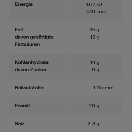
Energie
1877
kJ
449
kcal
Fett
35
g
davon gesättigte
13
g
Fettsäuren
Kohlenhydrate
14
g
davon Zucker
9
g
Ballaststoffe
1
Gramm
Eiweiß
20
g
Salz
2.8
g