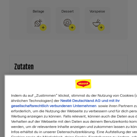
Beilage
Dessert
Vorspeise
Zutaten
2
Portionen
Indem du auf „Zustimmen“ klickst, stimmst du der Nutzung von Cookies (
ähnlichen Technologien) der
Nestlé Deutschland AG und mit ihr
gesellschaftsrechtlich verbundenen Unternehmen
sowie ihren Partnern zu
erforderlich, um die Nutzung der Webseite zu verbessern und für dich pers
THOMY Reines
1
TL
Werbung anzeigen zu können. Falls relevant, können auch die Daten aus
Sonnenblumenöl
Verhalten auf der Webseite mit den Daten aus deinem Benutzerkonto komb
werden, um dir relevantere Inhalte anzeigen und zukommen lassen zu kö
Infos erhältst du in unserer Datenschutzerklärung. Eine Aufstellung der v