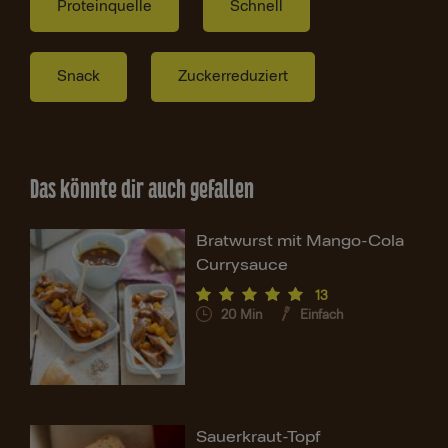
Proteinquelle
Schnell
Snack
Zuckerreduziert
Das könnte dir auch gefallen
Bratwurst mit Mango-Cola
Currysauce
13
20
Min
Einfach
Sauerkraut-Topf