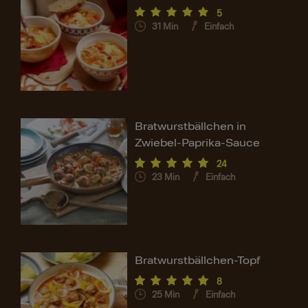
5
31
Min
Einfach
Bratwurstbällchen in
Zwiebel-Paprika-Sauce
24
23
Min
Einfach
Bratwurstbällchen-Topf
8
25
Min
Einfach