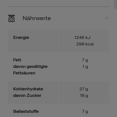
Nährwerte
Energie
1246
kJ
298
kcal
Fett
7
g
davon gesättigte
1
g
Fettsäuren
Kohlenhydrate
27
g
davon Zucker
18
g
Ballaststoffe
7
g