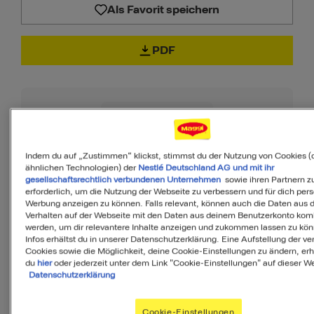
Als Favorit speichern
PDF
90
Indem du auf „Zustimmen“ klickst, stimmst du der Nutzung von Cookies (
ähnlichen Technologien) der
Nestlé Deutschland AG und mit ihr
von 100
gesellschaftsrechtlich verbundenen Unternehmen
sowie ihren Partnern zu
erforderlich, um die Nutzung der Webseite zu verbessern und für dich pers
Werbung anzeigen zu können. Falls relevant, können auch die Daten aus
Verhalten auf der Webseite mit den Daten aus deinem Benutzerkonto komb
werden, um dir relevantere Inhalte anzeigen und zukommen lassen zu kö
MyMenu IQ™
Infos erhältst du in unserer Datenschutzerklärung. Eine Aufstellung der v
Ist diese Mahlzeit
Cookies sowie die Möglichkeit, deine Cookie-Einstellungen zu ändern, erh
du
hier
oder jederzeit unter dem Link "Cookie-Einstellungen" auf dieser We
ausgewogen?
Datenschutzerklärung
MyMenuIQ hilft Dir, deinen Körper mit
Cookie-Einstellungen