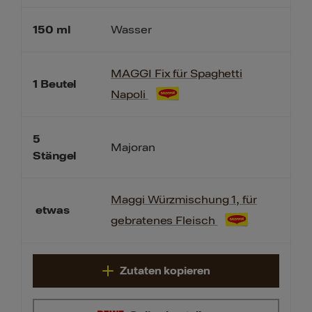
150
ml
Wasser
MAGGI Fix für Spaghetti
1
Beutel
Napoli
5
Majoran
Stängel
Maggi Würzmischung 1, für
etwas
gebratenes Fleisch
Zutaten kopieren