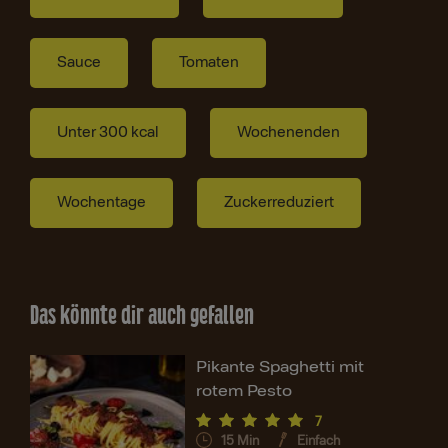
Sauce
Tomaten
Unter 300 kcal
Wochenenden
Wochentage
Zuckerreduziert
Das könnte dir auch gefallen
Pikante Spaghetti mit
rotem Pesto
7
15
Min
Einfach