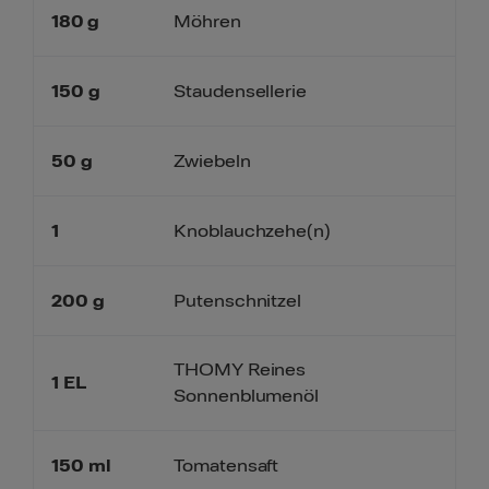
180
g
Möhren
150
g
Staudensellerie
50
g
Zwiebeln
1
Knoblauchzehe(n)
200
g
Putenschnitzel
THOMY Reines
1
EL
Sonnenblumenöl
150
ml
Tomatensaft