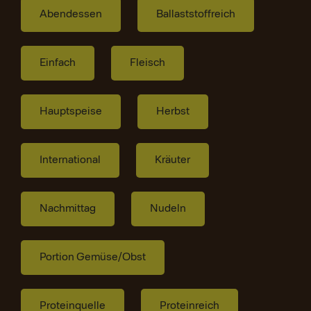
Abendessen
Ballaststoffreich
Einfach
Fleisch
Hauptspeise
Herbst
International
Kräuter
Nachmittag
Nudeln
Portion Gemüse/Obst
Proteinquelle
Proteinreich