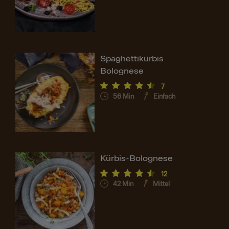
Spaghettikürbis
Bolognese
7
56
Min
Einfach
Kürbis-Bolognese
12
42
Min
Mittel