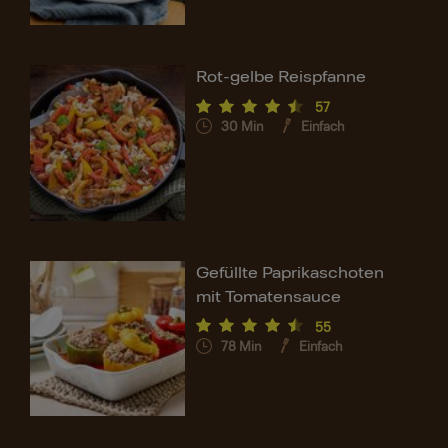
Rot-gelbe Reispfanne
57
30
Min
Einfach
Gefüllte Paprikaschoten
mit Tomatensauce
55
78
Min
Einfach