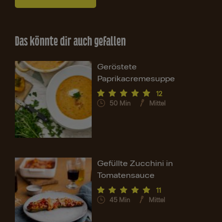
Das könnte dir auch gefallen
Geröstete
Paprikacremesuppe
12
50
Min
Mittel
Gefüllte Zucchini in
Tomatensauce
11
45
Min
Mittel