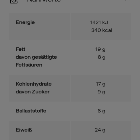
Energie
1421
kJ
340
kcal
Fett
19
g
davon gesättigte
8
g
Fettsäuren
Kohlenhydrate
17
g
davon Zucker
9
g
Ballaststoffe
6
g
Eiweiß
24
g