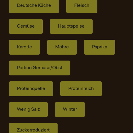
Deutsche Küche
Fleisch
Gemüse
Hauptspeise
Karotte
Möhre
Paprika
Portion Gemüse/Obst
Proteinquelle
Proteinreich
Wenig Salz
Winter
Zuckerreduziert