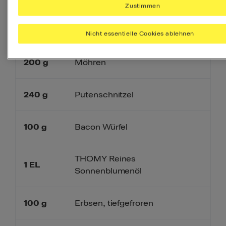
Zustimmen
4
rote Paprikaschoten
Nicht essentielle Cookies ablehnen
200
g
Möhren
240
g
Putenschnitzel
100
g
Bacon Würfel
THOMY Reines
1
EL
Sonnenblumenöl
100
g
Erbsen, tiefgefroren