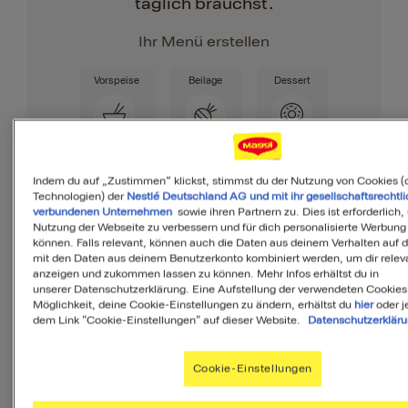
täglich brauchst.
Ihr Menü erstellen
Vorspeise
Beilage
Dessert
Indem du auf „Zustimmen“ klickst, stimmst du der Nutzung von Cookies (
Technologien) der
Nestlé Deutschland AG und mit ihr gesellschaftsrechtli
verbundenen Unternehmen
sowie ihren Partnern zu. Dies ist erforderlich,
Nutzung der Webseite zu verbessern und für dich personalisierte Werbung
Zutaten
können. Falls relevant, können auch die Daten aus deinem Verhalten auf 
mit den Daten aus deinem Benutzerkonto kombiniert werden, um dir releva
anzeigen und zukommen lassen zu können. Mehr Infos erhältst du in
unserer Datenschutzerklärung. Eine Aufstellung der verwendeten Cookies
Möglichkeit, deine Cookie-Einstellungen zu ändern, erhältst du
hier
oder j
4
Portionen
dem Link "Cookie-Einstellungen" auf dieser Website.
Datenschutzerklär
Cookie-Einstellungen
250
Wasser
ml