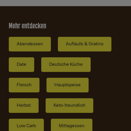
Mehr entdecken
Abendessen
Aufläufe & Gratins
Date
Deutsche Küche
Fleisch
Hauptspeise
Herbst
Keto-freundlich
Low Carb
Mittagessen