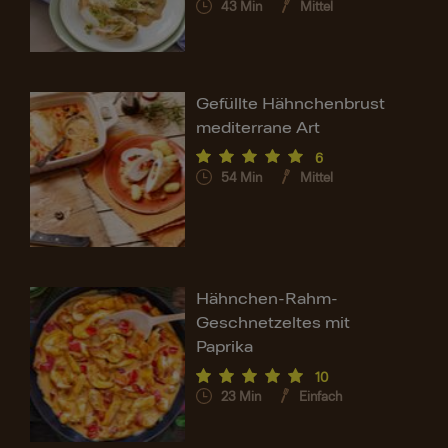
43
Min
Mittel
Gefüllte Hähnchenbrust
mediterrane Art
6
54
Min
Mittel
Hähnchen-Rahm-
Geschnetzeltes mit
Paprika
10
23
Min
Einfach