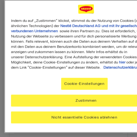
MyMenuIQ hilft Dir, deinen Körper mit
allen Nährstoffen zu versorgen, die Du
täglich brauchst.
Indem du auf „Zustimmen“ klickst, stimmst du der Nutzung von Cookies (
ähnlichen Technologien) der
Nestlé Deutschland AG und mit ihr gesellsch
verbundenen Unternehmen
sowie ihren Partnern zu. Dies ist erforderlich,
Ihr Menü erstellen
Nutzung der Webseite zu verbessern und für dich personalisierte Werbung
können. Falls relevant, können auch die Daten aus deinem Verhalten auf 
mit den Daten aus deinem Benutzerkonto kombiniert werden, um dir releva
Vorspeise
Beilage
Dessert
anzeigen und zukommen lassen zu können. Mehr Infos erhältst du in
unserer Datenschutzerklärung. Eine Aufstellung der verwendeten Cookies
Möglichkeit, deine Cookie-Einstellungen zu ändern, erhältst du
hier
oder j
dem Link "Cookie-Einstellungen" auf dieser Website.
Datenschutzerklär
Cookie-Einstellungen
Zutaten
Zustimmen
Nicht essentielle Cookies ablehnen
3
Portionen