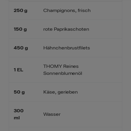
250
g
Champignons, frisch
150
g
rote Paprikaschoten
450
g
Hähnchenbrustfilets
THOMY Reines
1
EL
Sonnenblumenöl
50
g
Käse, gerieben
300
Wasser
ml