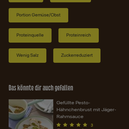
Portion Gemüse/Obst
Proteinquelle
Proteinreich
Wenig Salz
Zuckerreduziert
Das könnte dir auch gefallen
Gefüllte Pesto-
Hähnchenbrust mit Jäger-
Rahmsauce
3