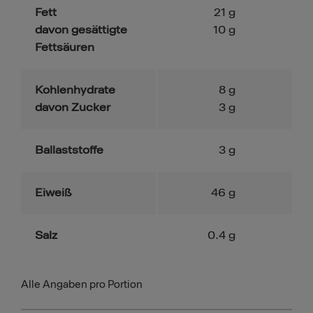
Fett
21
g
davon gesättigte
10
g
Fettsäuren
Kohlenhydrate
8
g
davon Zucker
3
g
Ballaststoffe
3
g
Eiweiß
46
g
Salz
0.4
g
Alle Angaben pro Portion