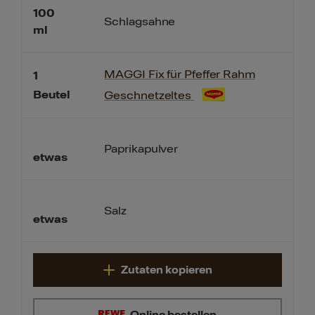
100
Schlagsahne
ml
MAGGI Fix für Pfeffer Rahm
1
Beutel
Geschnetzeltes
Paprikapulver
etwas
Salz
etwas
Zutaten kopieren