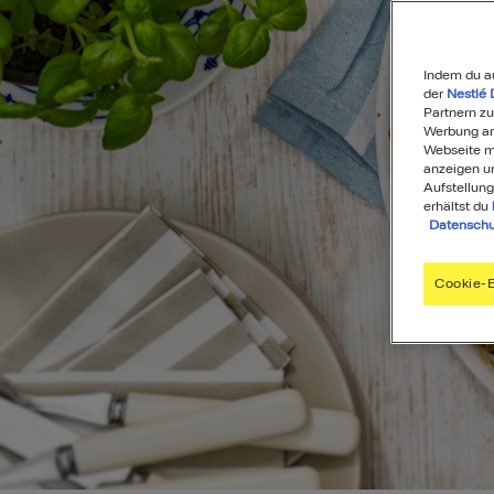
Indem du a
der
Nestlé 
Partnern zu
Werbung anz
Webseite mi
anzeigen u
Aufstellung
erhältst du
Datenschu
Cookie-E