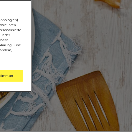
chnologien)
wie ihren
ersonalisierte
uf der
halte
klärung. Eine
 ändern,
timmen