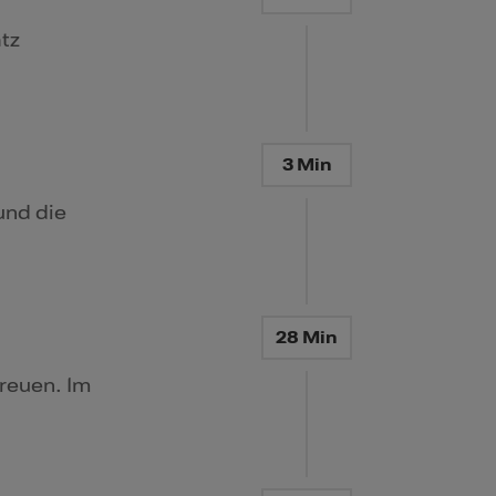
tz
3 Min
und die
28 Min
reuen. Im