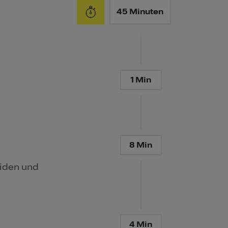
45 Minuten
1 Min
8 Min
eiden und
4 Min