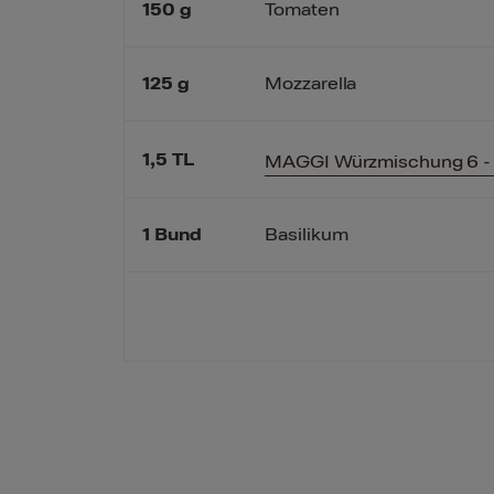
150
g
Tomaten
125
g
Mozzarella
1,5
TL
MAGGI Würzmischung 6 - P
1
Bund
Basilikum