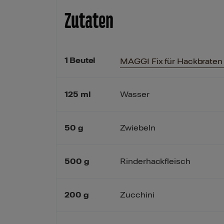
Zutaten
1
Beutel
MAGGI Fix für Hackbraten
125
ml
Wasser
50
g
Zwiebeln
500
g
Rinderhackfleisch
200
g
Zucchini