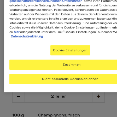
gesellschaftsrechtlich verbundenen Unternehmen
sowie ihren Partnern zu
erforderlich, um die Nutzung der Webseite zu verbessern und für dich pers
täglich brauchst.
Werbung anzeigen zu können. Falls relevant, können auch die Daten aus
Verhalten auf der Webseite mit den Daten aus deinem Benutzerkonto komb
Ihr Menü erstellen
werden, um dir relevantere Inhalte anzeigen und zukommen lassen zu kö
Infos erhältst du in unserer Datenschutzerklärung. Eine Aufstellung der v
Cookies sowie die Möglichkeit, deine Cookie-Einstellungen zu ändern, erh
Beilage
Vorspeise
Dessert
du
hier
oder jederzeit unter dem Link "Cookie-Einstellungen" auf dieser We
Datenschutzerklärung
Cookie-Einstellungen
Zustimmen
Zutaten
Nicht essentielle Cookies ablehnen
2
Teller
100
g
Champignons, frisch