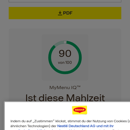
PDF
90
von 100
MyMenu IQ™
Ist diese Mahlzeit
ausgewogen?
MyMenuIQ hilft Dir, deinen Körper mit
Indem du auf „Zustimmen“ klickst, stimmst du der Nutzung von Cookies (
ähnlichen Technologien) der
Nestlé Deutschland AG und mit ihr
allen Nährstoffen zu versorgen, die Du