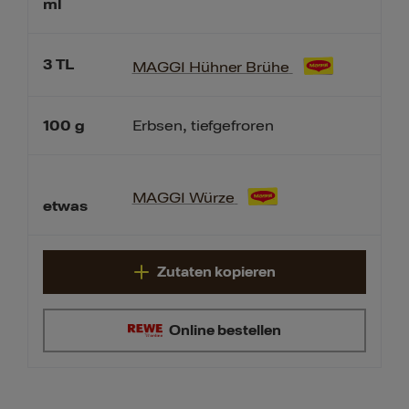
ml
3
TL
MAGGI Hühner Brühe
100
g
Erbsen, tiefgefroren
MAGGI Würze
etwas
Zutaten kopieren
Online bestellen