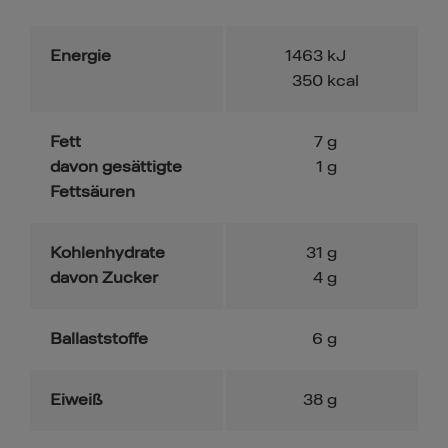
Energie
1463
kJ
350
kcal
Fett
7
g
davon gesättigte
1
g
Fettsäuren
Kohlenhydrate
31
g
davon Zucker
4
g
Ballaststoffe
6
g
Eiweiß
38
g