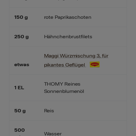
150
g
rote Paprikaschoten
250
g
Hähnchenbrustfilets
Maggi Würzmischung 3, für
etwas
pikantes Geflügel
THOMY Reines
1
EL
Sonnenblumenöl
50
g
Reis
500
Wasser