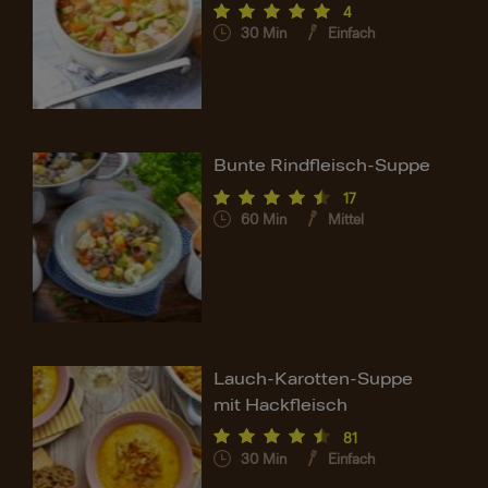
4
30
Min
Einfach
Bunte Rindfleisch-Suppe
17
60
Min
Mittel
Lauch-Karotten-Suppe
mit Hackfleisch
81
30
Min
Einfach