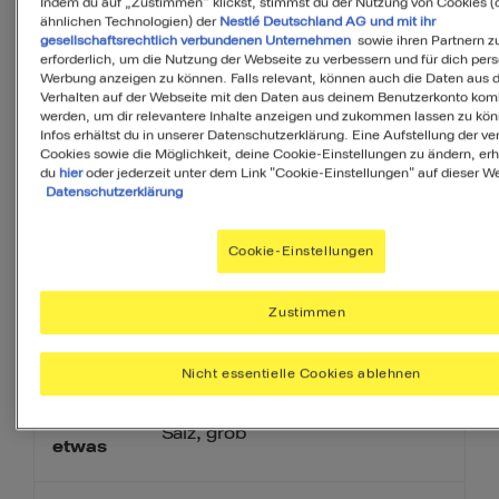
Indem du auf „Zustimmen“ klickst, stimmst du der Nutzung von Cookies (
ähnlichen Technologien) der
Nestlé Deutschland AG und mit ihr
gesellschaftsrechtlich verbundenen Unternehmen
sowie ihren Partnern zu
erforderlich, um die Nutzung der Webseite zu verbessern und für dich pers
150
g
Möhren
Werbung anzeigen zu können. Falls relevant, können auch die Daten aus
Verhalten auf der Webseite mit den Daten aus deinem Benutzerkonto komb
werden, um dir relevantere Inhalte anzeigen und zukommen lassen zu kö
100
g
Staudensellerie
Infos erhältst du in unserer Datenschutzerklärung. Eine Aufstellung der v
Cookies sowie die Möglichkeit, deine Cookie-Einstellungen zu ändern, erh
du
hier
oder jederzeit unter dem Link "Cookie-Einstellungen" auf dieser We
Datenschutzerklärung
100
g
Lauch
Cookie-Einstellungen
1
EL
Butterschmalz
Zustimmen
2
Hähnchenschenkel
Nicht essentielle Cookies ablehnen
Salz, grob
etwas