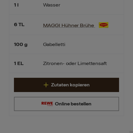
1
l
Wasser
6
TL
MAGGI Hühner Brühe
100
g
Gabelletti
1
EL
Zitronen- oder Limettensaft
Zutaten kopieren
Online bestellen