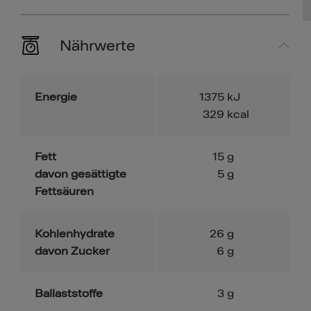
Nährwerte
Energie
1375
kJ
329
kcal
Fett
15
g
davon gesättigte
5
g
Fettsäuren
Kohlenhydrate
26
g
davon Zucker
6
g
Ballaststoffe
3
g