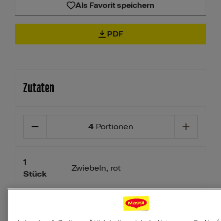
Als Favorit speichern
PDF
Zutaten
4
Portionen
1
Zwiebeln, rot
Stück
1
Knoblauchzehe(n)
Stück