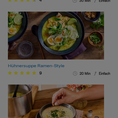
4
30
Min
Einfach
Hühnersuppe Ramen-Style
9
20
Min
Einfach