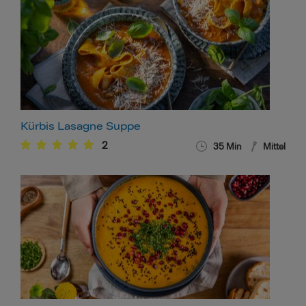
Kürbis Lasagne Suppe
2
35
Min
Mittel