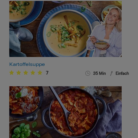
Kartoffelsuppe
7
35
Min
Einfach