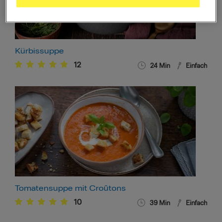
Kürbissuppe
12
24
Min
Einfach
Tomatensuppe mit Croûtons
10
39
Min
Einfach