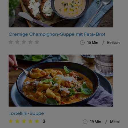
Cremige Champignon-Suppe mit Feta-Brot
15
Min
Einfach
Tortellini-Suppe
3
19
Min
Mittel