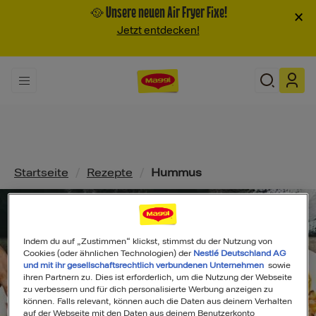
🥘 Unsere neuen Air Fryer Fixe!
×
Jetzt entdecken!
Pfadnavigation
Startseite
/
Rezepte
/
Hummus
Indem du auf „Zustimmen“ klickst, stimmst du der Nutzung von
Cookies (oder ähnlichen Technologien) der
Nestlé Deutschland AG
und mit ihr gesellschaftsrechtlich verbundenen Unternehmen
sowie
ihren Partnern zu. Dies ist erforderlich, um die Nutzung der Webseite
zu verbessern und für dich personalisierte Werbung anzeigen zu
können. Falls relevant, können auch die Daten aus deinem Verhalten
auf der Webseite mit den Daten aus deinem Benutzerkonto