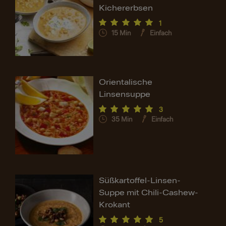
Kichererbsen
1
15
Min
Einfach
Orientalische
Linsensuppe
3
35
Min
Einfach
Süßkartoffel-Linsen-
Suppe mit Chili-Cashew-
Krokant
5