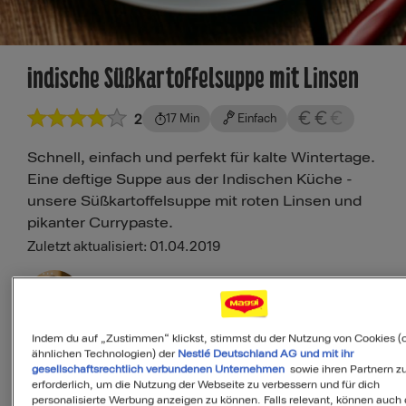
Indische Süßkartoffelsuppe mit Linsen
2
17 Min
Einfach
Schnell, einfach und perfekt für kalte Wintertage.
Eine deftige Suppe aus der Indischen Küche -
unsere Süßkartoffelsuppe mit roten Linsen und
pikanter Currypaste.
Zuletzt aktualisiert: 01.04.2019
Saskia
Maggi Kochstudio Expertin
Indem du auf „Zustimmen“ klickst, stimmst du der Nutzung von Cookies (
ähnlichen Technologien) der
Nestlé Deutschland AG und mit ihr
gesellschaftsrechtlich verbundenen Unternehmen
sowie ihren Partnern zu
erforderlich, um die Nutzung der Webseite zu verbessern und für dich
Als Favorit speichern
personalisierte Werbung anzeigen zu können. Falls relevant, können auch