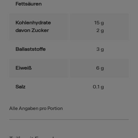
Fettsäuren
Kohlenhydrate
15
g
davon Zucker
2
g
Ballaststoffe
3
g
Eiweiß
6
g
Salz
0.1
g
Alle Angaben pro Portion