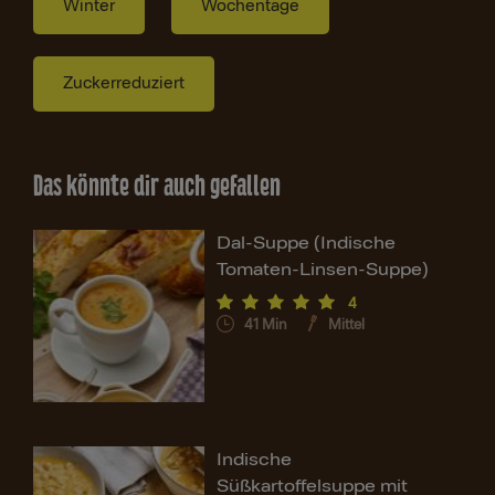
Winter
Wochentage
Zuckerreduziert
Das könnte dir auch gefallen
Dal-Suppe (Indische
Tomaten-Linsen-Suppe)
4
41
Min
Mittel
Indische
Süßkartoffelsuppe mit