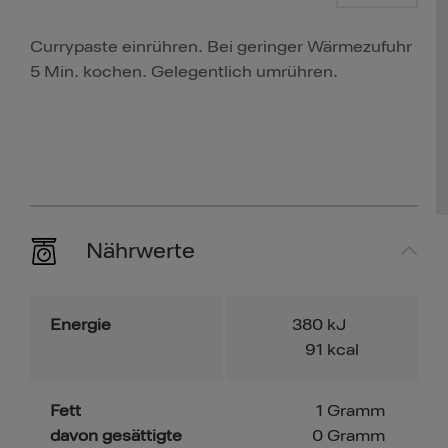
Currypaste einrühren. Bei geringer Wärmezufuhr
5 Min. kochen. Gelegentlich umrühren.
Nährwerte
Energie
380
kJ
91
kcal
Fett
1
Gramm
davon gesättigte
0
Gramm