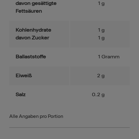
davon gesättigte
1
g
Fettsäuren
Kohlenhydrate
1
g
davon Zucker
1
g
Ballaststoffe
1
Gramm
Eiweiß
2
g
Salz
0.2
g
Alle Angaben pro Portion