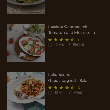
Insalata Caprese mit
Tomaten und Mozzarella
7
10
Min
Einfach
Italienischer
Gabelspaghetti-Salat
12
32
Min
Mittel