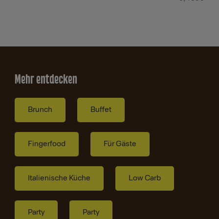
Mehr entdecken
Brunch
Buffet
Fingerfood
Für Gäste
Italienische Küche
Low Carb
Party
Party