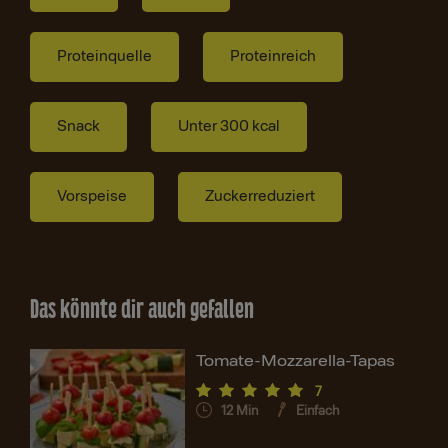
Proteinquelle
Proteinreich
Snack
Unter 300 kcal
Vorspeise
Zuckerreduziert
Das könnte dir auch gefallen
Tomate-Mozzarella-Tapas
7
12
Min
Einfach