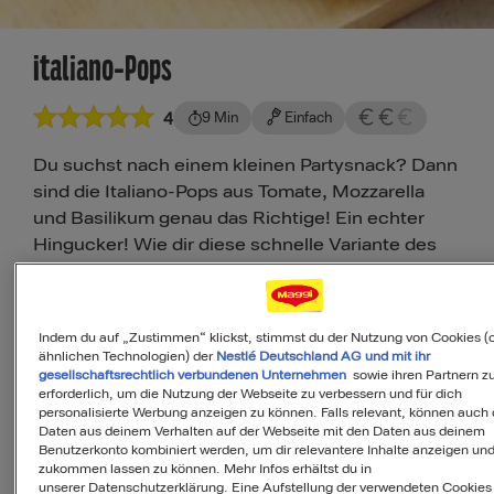
Italiano-Pops
4
9 Min
Einfach
Du suchst nach einem kleinen Partysnack? Dann
sind die Italiano-Pops aus Tomate, Mozzarella
und Basilikum genau das Richtige! Ein echter
Hingucker! Wie dir diese schnelle Variante des
Klassikers ganz leicht gelingt, erklärt dir das
MAGGI Kochstudio.
Zuletzt aktualisiert: 12.04.2018
Indem du auf „Zustimmen“ klickst, stimmst du der Nutzung von Cookies (
ähnlichen Technologien) der
Nestlé Deutschland AG und mit ihr
gesellschaftsrechtlich verbundenen Unternehmen
sowie ihren Partnern zu
Saskia
erforderlich, um die Nutzung der Webseite zu verbessern und für dich
Maggi Kochstudio Expertin
personalisierte Werbung anzeigen zu können. Falls relevant, können auch 
Daten aus deinem Verhalten auf der Webseite mit den Daten aus deinem
Benutzerkonto kombiniert werden, um dir relevantere Inhalte anzeigen un
zukommen lassen zu können. Mehr Infos erhältst du in
unserer Datenschutzerklärung. Eine Aufstellung der verwendeten Cookies