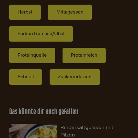
Herbst
Mittagessen
Portion Gemüse/Obst
Proteinquelle
Proteinreich
Schnell
Zuckerreduziert
Das könnte dir auch gefallen
Rindersaftgulasch mit
Pilzen