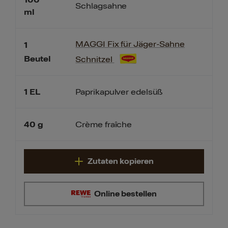
Schlagsahne
ml
MAGGI Fix für Jäger-Sahne
1
Beutel
Schnitzel
1
EL
Paprikapulver edelsüß
40
g
Crème fraîche
Zutaten kopieren
Online bestellen