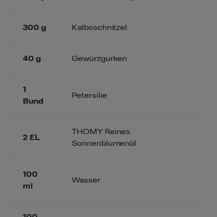
300
g
Kalbsschnitzel
40
g
Gewürzgurken
1
Petersilie
Bund
THOMY Reines
2
EL
Sonnenblumenöl
100
Wasser
ml
100