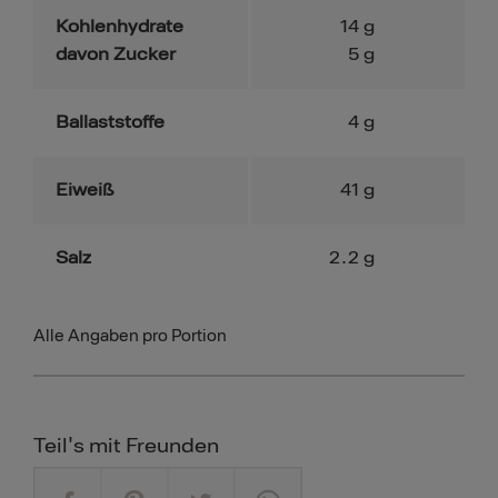
Kohlenhydrate
14
g
davon Zucker
5
g
Ballaststoffe
4
g
Eiweiß
41
g
Salz
2.2
g
Alle Angaben pro Portion
Teil's mit Freunden