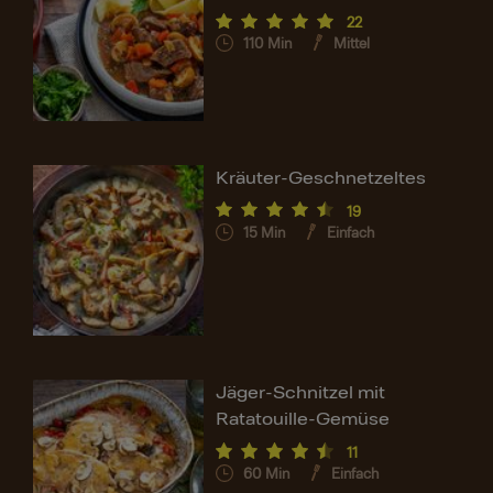
22
110
Min
Mittel
Kräuter-Geschnetzeltes
19
15
Min
Einfach
Jäger-Schnitzel mit
Ratatouille-Gemüse
11
60
Min
Einfach