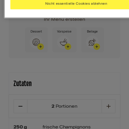
Nicht essentielle Cookies ablehnen
täglich brauchst.
Ihr Menü erstellen
Dessert
Vorspeise
Beilage
Zutaten
2
Portionen
250
g
frische Champignons