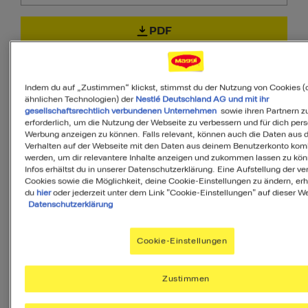
PDF
Indem du auf „Zustimmen“ klickst, stimmst du der Nutzung von Cookies (
ähnlichen Technologien) der
Nestlé Deutschland AG und mit ihr
gesellschaftsrechtlich verbundenen Unternehmen
sowie ihren Partnern zu
60
erforderlich, um die Nutzung der Webseite zu verbessern und für dich pers
Werbung anzeigen zu können. Falls relevant, können auch die Daten aus
Verhalten auf der Webseite mit den Daten aus deinem Benutzerkonto komb
von 100
werden, um dir relevantere Inhalte anzeigen und zukommen lassen zu kö
Infos erhältst du in unserer Datenschutzerklärung. Eine Aufstellung der v
Cookies sowie die Möglichkeit, deine Cookie-Einstellungen zu ändern, erh
du
hier
oder jederzeit unter dem Link "Cookie-Einstellungen" auf dieser We
Datenschutzerklärung
MyMenu IQ™
Ist diese Mahlzeit
Cookie-Einstellungen
ausgewogen?
Zustimmen
MyMenuIQ hilft Dir, deinen Körper mit
allen Nährstoffen zu versorgen, die Du