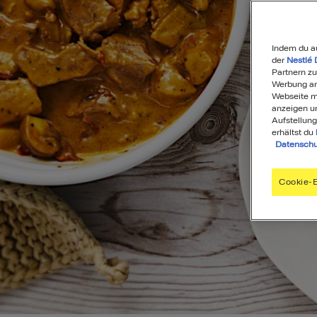
Indem du a
der
Nestlé 
Partnern zu
Werbung anz
Webseite mi
anzeigen u
Aufstellung
erhältst du
Datenschu
Cookie-E