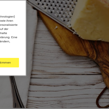
chnologien)
wie ihren
ersonalisierte
uf der
halte
klärung. Eine
 ändern,
timmen