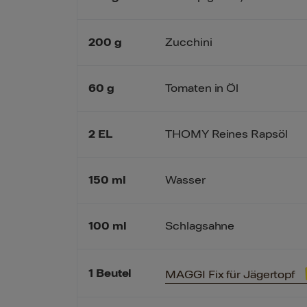
200
g
Zucchini
60
g
Tomaten in Öl
2
EL
THOMY Reines Rapsöl
150
ml
Wasser
100
ml
Schlagsahne
1
Beutel
MAGGI Fix für Jägertopf