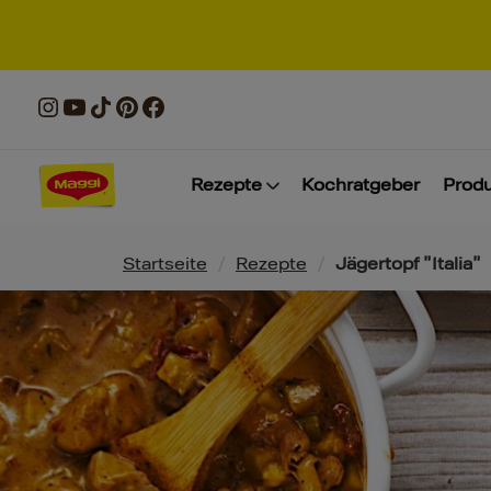
Rezepte
Kochratgeber
Prod
Pfadnavigation
Startseite
/
Rezepte
/
Jägertopf "Italia"