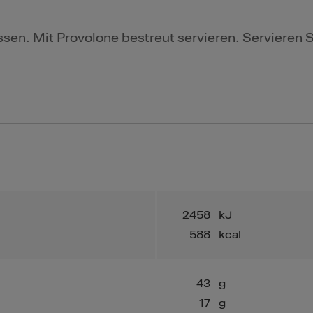
en. Mit Provolone bestreut servieren. Servieren 
2458
kJ
588
kcal
43
g
17
g