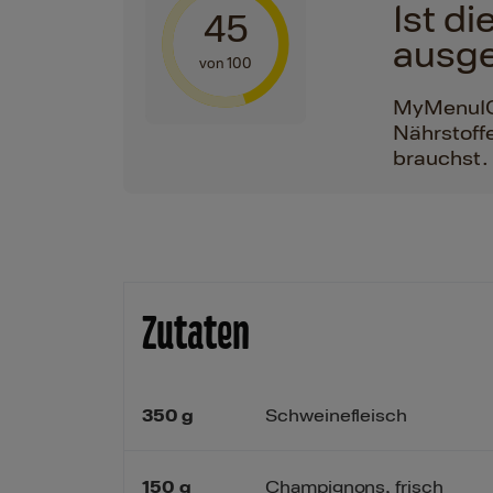
Ist d
45
ausg
von 100
MyMenuIQ h
Nährstoffe
brauchst.
Zutaten
350
g
Schweinefleisch
150
g
Champignons, frisch