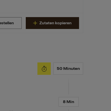
estellen
Zutaten kopieren
50 Minuten
8 Min