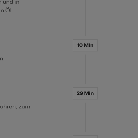
 und in
in Öl
10 Min
n.
29 Min
rühren, zum