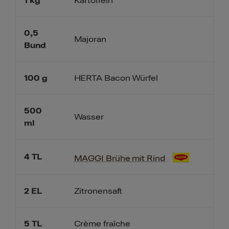
1
kg
Kartoffeln
0,5
Majoran
Bund
100
g
HERTA Bacon Würfel
500
Wasser
ml
4
TL
MAGGI Brühe mit Rind
2
EL
Zitronensaft
5
TL
Crème fraîche