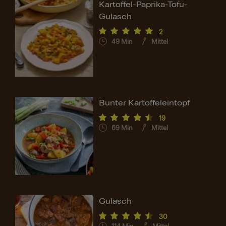
Kartoffel-Paprika-Tofu-
Gulasch
2
49
Min
Mittel
Bunter Kartoffeleintopf
19
69
Min
Mittel
Gulasch
30