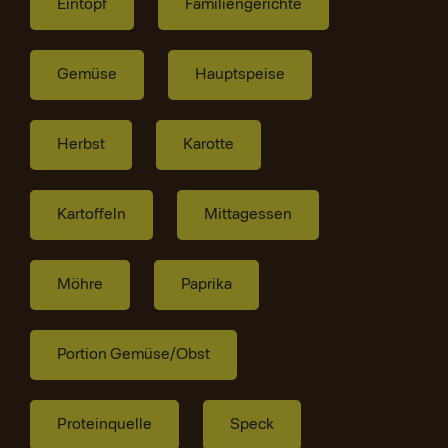
Eintopf
Familiengerichte
Gemüse
Hauptspeise
Herbst
Karotte
Kartoffeln
Mittagessen
Möhre
Paprika
Portion Gemüse/Obst
Proteinquelle
Speck