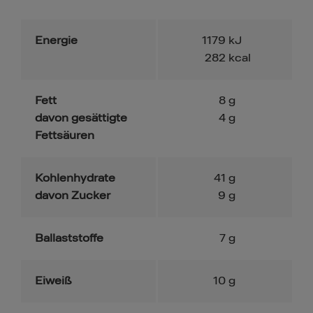
Energie
1179
kJ
282
kcal
Fett
8
g
davon gesättigte
4
g
Fettsäuren
Kohlenhydrate
41
g
davon Zucker
9
g
Ballaststoffe
7
g
Eiweiß
10
g