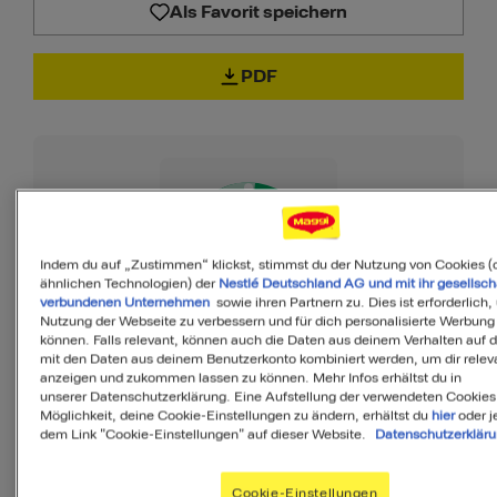
Als Favorit speichern
PDF
75
Indem du auf „Zustimmen“ klickst, stimmst du der Nutzung von Cookies (
von 100
ähnlichen Technologien) der
Nestlé Deutschland AG und mit ihr gesellsch
verbundenen Unternehmen
sowie ihren Partnern zu. Dies ist erforderlich,
Nutzung der Webseite zu verbessern und für dich personalisierte Werbung
können. Falls relevant, können auch die Daten aus deinem Verhalten auf 
MyMenu IQ™
mit den Daten aus deinem Benutzerkonto kombiniert werden, um dir releva
anzeigen und zukommen lassen zu können. Mehr Infos erhältst du in
Ist diese Mahlzeit
unserer Datenschutzerklärung. Eine Aufstellung der verwendeten Cookies
Möglichkeit, deine Cookie-Einstellungen zu ändern, erhältst du
hier
oder j
ausgewogen?
dem Link "Cookie-Einstellungen" auf dieser Website.
Datenschutzerklär
MyMenuIQ hilft Dir, deinen Körper mit
Cookie-Einstellungen