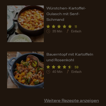
Würstchen-Kartoffel-
Gulasch mit Senf-
Schmand
11
35
Min
Einfach
Bauerntopf mit Kartoffeln
und Rosenkohl
59
40
Min
Einfach
Weitere Rezepte anzeigen