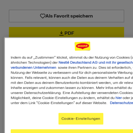
Als Favorit speichern
PDF
Indem du auf „Zustimmen“ klickst, stimmst du der Nutzung von Cookies (
ähnlichen Technologien) der
Nestlé Deutschland AG und mit ihr gesellsch
verbundenen Unternehmen
sowie ihren Partnern zu. Dies ist erforderlich,
50
Nutzung der Webseite zu verbessern und für dich personalisierte Werbung
können. Falls relevant, können auch die Daten aus deinem Verhalten auf 
mit den Daten aus deinem Benutzerkonto kombiniert werden, um dir relev
von 100
Inhalte anzeigen und zukommen lassen zu können. Mehr Infos erhältst du 
unserer Datenschutzerklärung. Eine Aufstellung der verwendeten Cookies
Möglichkeit, deine Cookie-Einstellungen zu ändern, erhältst du
hier
oder j
unter dem Link "Cookie-Einstellungen" auf dieser Website.
Datenschutze
MyMenu IQ™
Ist diese Mahlzeit
Cookie-Einstellungen
ausgewogen?