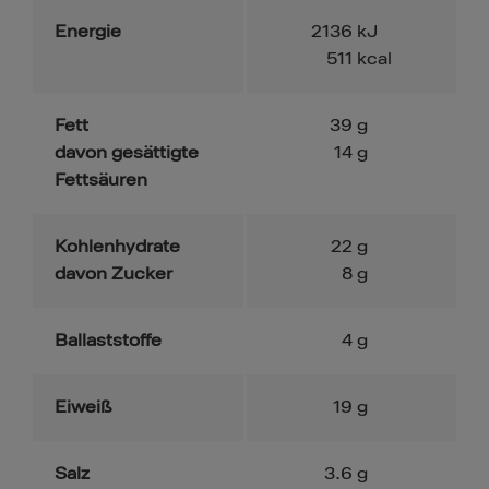
Energie
2136
kJ
511
kcal
Fett
39
g
davon gesättigte
14
g
Fettsäuren
Kohlenhydrate
22
g
davon Zucker
8
g
Ballaststoffe
4
g
Eiweiß
19
g
Salz
3.6
g