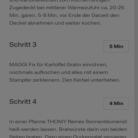
und Kartoffelwürfeln zum Kochen bringen.
Zugedeckt bei mittlerer Wärmezufuhr ca. 20-25
Min. garen. 5-8 Min. vor Ende der Garzeit den
Deckel abnehmen und weiter kochen.
Schritt 3
5 Min
MAGGI Fix für Kartoffel Gratin einrühren,
nochmals aufkochen und alles mit einem
Stampfer zerkleinern. Den Kerbel unterheben.
Schritt 4
4 Min
In einer Pfanne THOMY Reines Sonnenblumenöl
heiß werden lassen. Bratwürste darin von beiden
Seiten braten. Dazu einen Gurkensalat servieren.