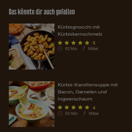
Das könnte dir auch gefallen
Kürbisgnocchi mit
Kürbiskernschmelz
5
62
Min
Mittel
Kürbis-Karottensuppe mit
Bacon, Garnelen und
Ingwerschaum
4
50
Min
Mittel