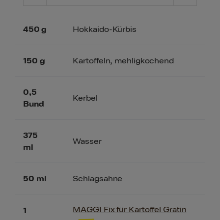
450
g
Hokkaido-Kürbis
150
g
Kartoffeln, mehligkochend
0,5
Kerbel
Bund
375
Wasser
ml
50
ml
Schlagsahne
MAGGI Fix für Kartoffel Gratin
1