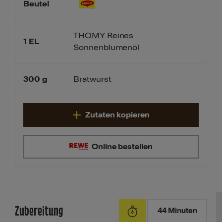
Beutel
THOMY Reines
1
EL
Sonnenblumenöl
300
g
Bratwurst
Zutaten kopieren
Online bestellen
Zubereitung
44 Minuten