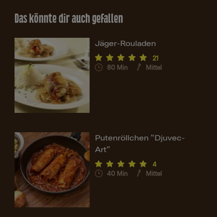
Das könnte dir auch gefallen
Jäger-Rouladen
21
80
Min
Mittel
Putenröllchen "Djuvec-
Art"
4
40
Min
Mittel