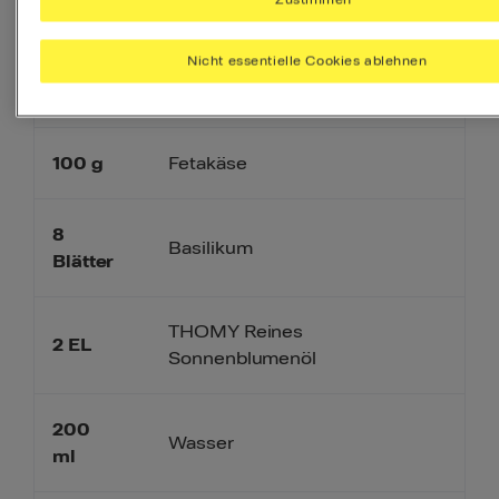
Nicht essentielle Cookies ablehnen
Paprika, eingelegt
100
g
Hiermit geht’s auch
100
g
Fetakäse
8
Basilikum
Blätter
THOMY Reines
2
EL
Sonnenblumenöl
200
Wasser
ml