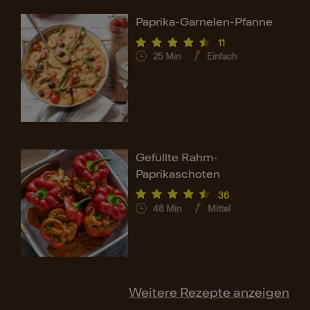
Paprika-Garnelen-Pfanne
11
25
Min
Einfach
Gefüllte Rahm-
Paprikaschoten
36
48
Min
Mittel
Weitere Rezepte anzeigen