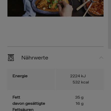
Nährwerte
Energie
2224
kJ
532
kcal
Fett
35
g
davon gesättigte
16
g
Fettsäuren