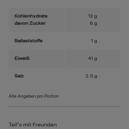
Kohlenhydrate
12
g
davon Zucker
6
g
Ballaststoffe
1
g
Eiweiß
41
g
Salz
2.5
g
Alle Angaben pro Portion
Teil's mit Freunden