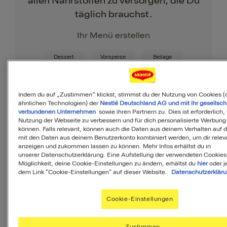
allen Nährstoffen zu versorgen, die Du
täglich brauchst.
Ihr Menü erstellen
Dessert
Vorspeise
Beilage
Indem du auf „Zustimmen“ klickst, stimmst du der Nutzung von Cookies (
ähnlichen Technologien) der
Nestlé Deutschland AG und mit ihr gesellsch
verbundenen Unternehmen
sowie ihren Partnern zu. Dies ist erforderlich,
Nutzung der Webseite zu verbessern und für dich personalisierte Werbung
können. Falls relevant, können auch die Daten aus deinem Verhalten auf 
mit den Daten aus deinem Benutzerkonto kombiniert werden, um dir releva
Zutaten
anzeigen und zukommen lassen zu können. Mehr Infos erhältst du in
unserer Datenschutzerklärung. Eine Aufstellung der verwendeten Cookies
Möglichkeit, deine Cookie-Einstellungen zu ändern, erhältst du
hier
oder j
dem Link "Cookie-Einstellungen" auf dieser Website.
Datenschutzerklär
3
Portionen
Cookie-Einstellungen
450
g
Schweineschnitzel
Zustimmen