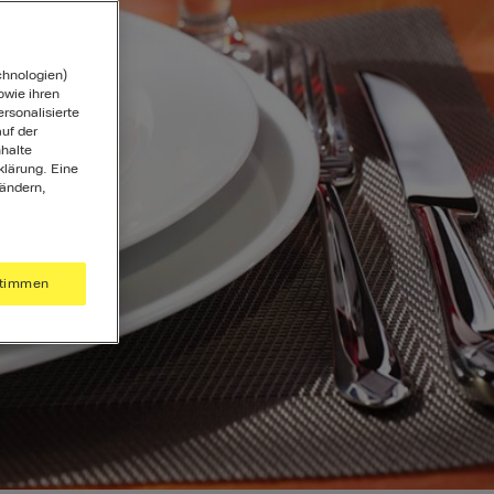
chnologien)
wie ihren
ersonalisierte
uf der
halte
klärung. Eine
 ändern,
timmen