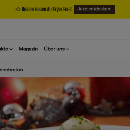
🥘 Unsere neuen Air Fryer Fixe!
Jetzt entdecken!
ukte
Magazin
Über uns
inebraten