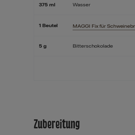
375
ml
Wasser
1
Beutel
MAGGI Fix für Schweineb
5
g
Bitterschokolade
Zubereitung