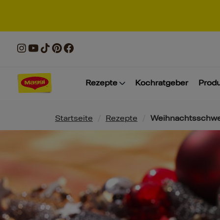
Rezepte
Kochratgeber
Prod
Pfadnavigation
Startseite
/
Rezepte
/
Weihnachtsschwe