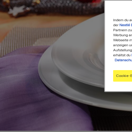
Indem du a
der
Nestlé 
Partnern zu
Werbung anz
Webseite mi
anzeigen u
Aufstellung
erhältst du
Datenschu
Cookie-E