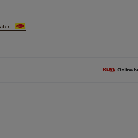
raten
Online b