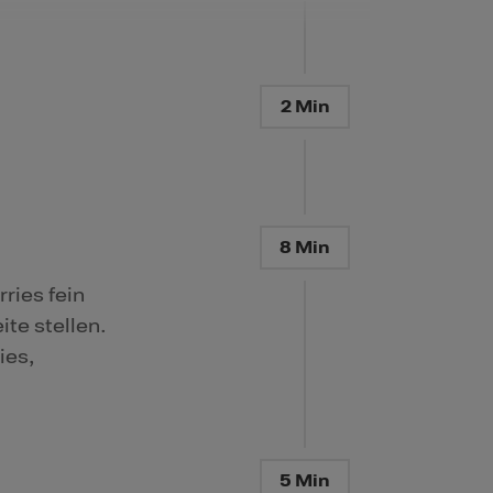
2 Min
8 Min
ries fein
te stellen.
ies,
5 Min