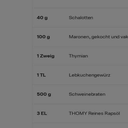
40
g
Schalotten
100
g
Maronen, gekocht und va
1
Zweig
Thymian
1
TL
Lebkuchengewürz
500
g
Schweinebraten
3
EL
THOMY Reines Rapsöl