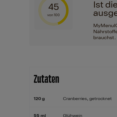
Ist d
45
ausg
von 100
MyMenuIQ h
Nährstoffe
brauchst.
Zutaten
120
g
Cranberries, getrocknet
55
ml
Glühwein