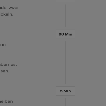
nder zwei
ickeln.
90 Min
rin
berries,
ssen.
5 Min
heiben