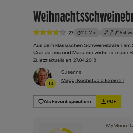
Weihnachtsschweineb
110 Min
Schwe
27
Aus dem klassischen Schweinebraten am So
Cranberries und Maronen verfeinern den B
Zuletzt aktualisiert: 27.04.2018
Susanne
Maggi Kochstudio Expertin
Als Favorit speichern
PDF
MyMenu I