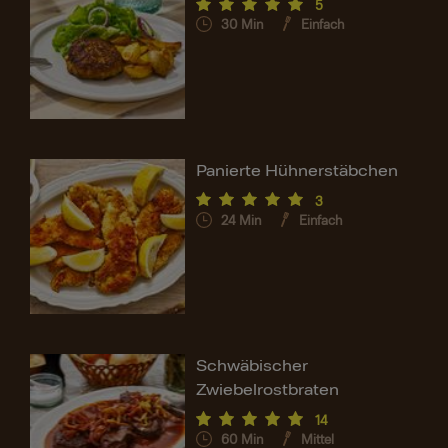
5
30
Min
Einfach
Panierte Hühnerstäbchen
3
24
Min
Einfach
Schwäbischer
Zwiebelrostbraten
14
60
Min
Mittel