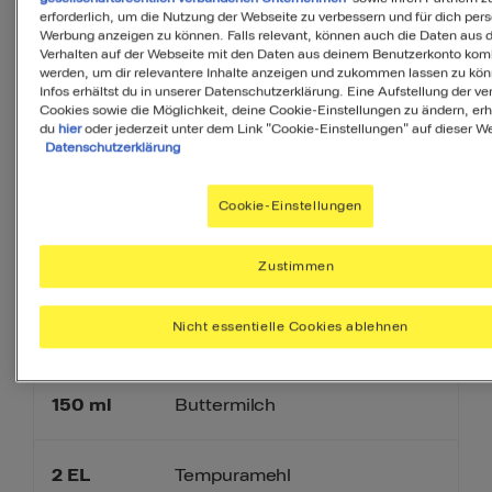
erforderlich, um die Nutzung der Webseite zu verbessern und für dich pers
Werbung anzeigen zu können. Falls relevant, können auch die Daten aus
PDF
Verhalten auf der Webseite mit den Daten aus deinem Benutzerkonto komb
werden, um dir relevantere Inhalte anzeigen und zukommen lassen zu kö
Infos erhältst du in unserer Datenschutzerklärung. Eine Aufstellung der v
Cookies sowie die Möglichkeit, deine Cookie-Einstellungen zu ändern, erh
du
hier
oder jederzeit unter dem Link "Cookie-Einstellungen" auf dieser We
Datenschutzerklärung
Zutaten
Cookie-Einstellungen
3
Portionen
Zustimmen
Nicht essentielle Cookies ablehnen
300
g
Gemüsezwiebel
150
ml
Buttermilch
2
EL
Tempuramehl