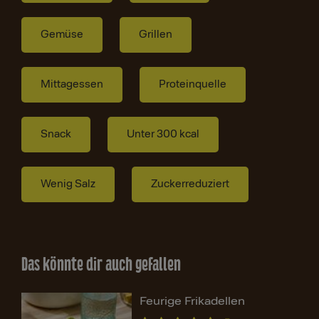
Gemüse
Grillen
Mittagessen
Proteinquelle
Snack
Unter 300 kcal
Wenig Salz
Zuckerreduziert
Das könnte dir auch gefallen
Feurige Frikadellen