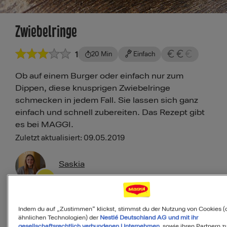
Zwiebelringe
1
20 Min
Einfach
Ob auf einem Burger oder einfach nur zum
Dippen, diese knusprigen Zwiebelringe
schmecken in jedem Fall. Sie lassen sich ganz
einfach und schnell zubereiten. Das Rezept gibt
es bei MAGGI.
Zuletzt aktualisiert: 09.05.2019
Saskia
Maggi Kochstudio Expertin
Indem du auf „Zustimmen“ klickst, stimmst du der Nutzung von Cookies (
ähnlichen Technologien) der
Nestlé Deutschland AG und mit ihr
Als Favorit speichern
gesellschaftsrechtlich verbundenen Unternehmen
sowie ihren Partnern zu