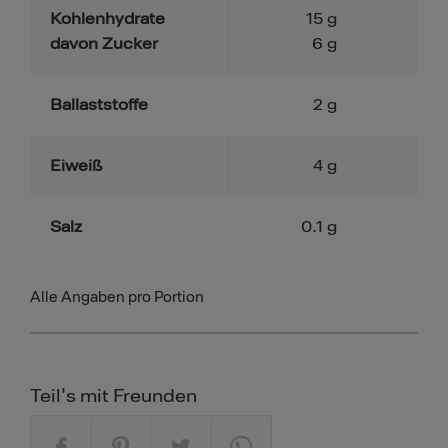
Kohlenhydrate
15
g
davon Zucker
6
g
Ballaststoffe
2
g
Eiweiß
4
g
Salz
0.1
g
Alle Angaben pro Portion
Teil's mit Freunden