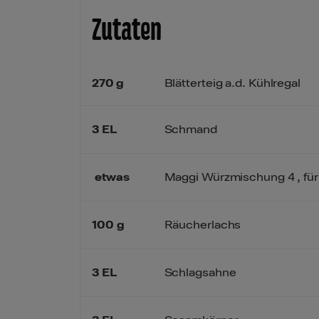
Zutaten
270
g
Blätterteig a.d. Kühlregal
3
EL
Schmand
etwas
Maggi Würzmischung 4 , für
100
g
Räucherlachs
3
EL
Schlagsahne