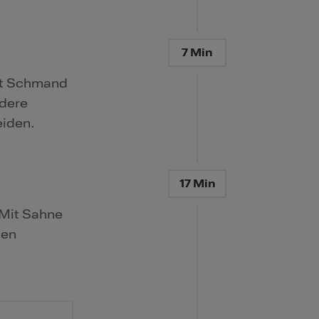
7 Min
mit Schmand
ndere
eiden.
17 Min
 Mit Sahne
ten