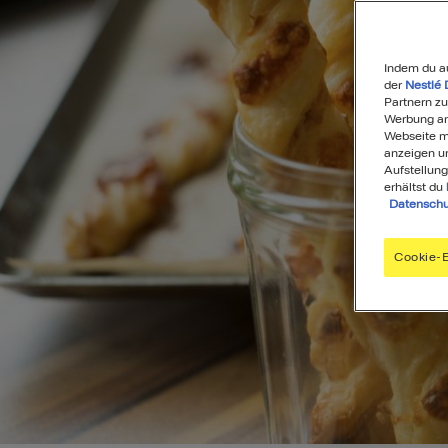
Indem du a
der
Nestlé 
Partnern zu
Werbung anz
Webseite mi
anzeigen u
Aufstellung
erhältst du
Datenschu
Cookie-E