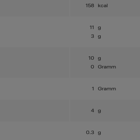
158
kcal
11
g
3
g
10
g
0
Gramm
1
Gramm
4
g
0.3
g