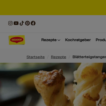
Rezepte
Kochratgeber
Prod
Pfadnavigation
Startseite
/
Rezepte
/
Blätterteigstange