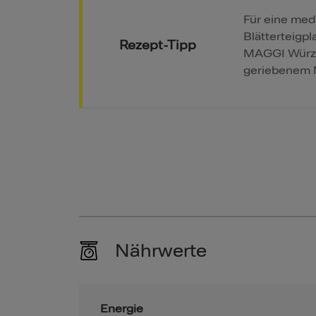
Für eine med
Blätterteigp
Rezept-Tipp
MAGGI Würzm
geriebenem M
Nährwerte
Energie