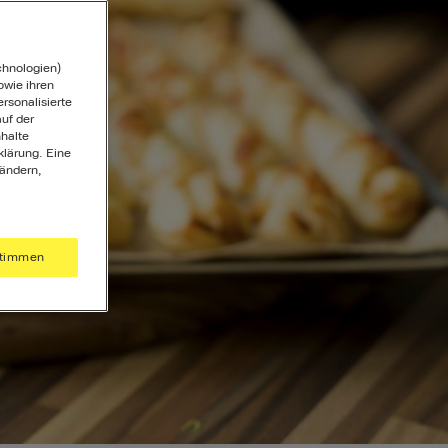
chnologien)
wie ihren
ersonalisierte
uf der
halte
klärung. Eine
 ändern,
timmen