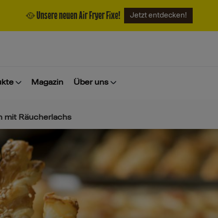
🥘 Unsere neuen Air Fryer Fixe!
Jetzt entdecken!
ukte
Magazin
Über uns
n mit Räucherlachs