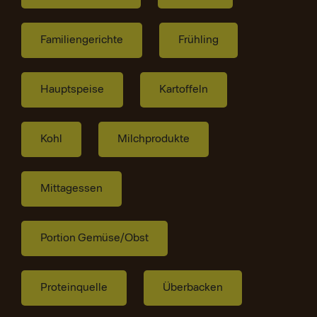
Familiengerichte
Frühling
Hauptspeise
Kartoffeln
Kohl
Milchprodukte
Mittagessen
Portion Gemüse/Obst
Proteinquelle
Überbacken