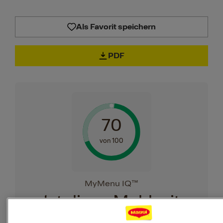
Als Favorit speichern
PDF
70
von 100
MyMenu IQ™
Ist diese Mahlzeit
ausgewogen?