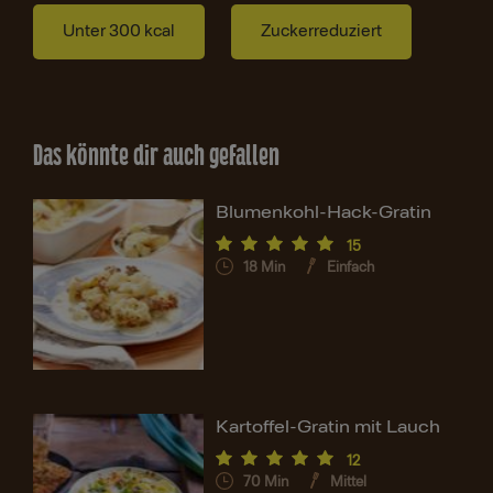
Unter 300 kcal
Zuckerreduziert
Das könnte dir auch gefallen
Blumenkohl-Hack-Gratin
15
18
Min
Einfach
Kartoffel-Gratin mit Lauch
12
70
Min
Mittel