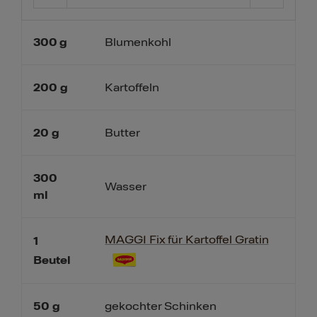
300
g
Blumenkohl
200
g
Kartoffeln
20
g
Butter
300
Wasser
ml
MAGGI Fix für Kartoffel Gratin
1
Beutel
50
g
gekochter Schinken