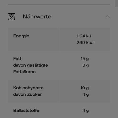
Nährwerte
Energie
1124
kJ
269
kcal
Fett
15
g
davon gesättigte
8
g
Fettsäuren
Kohlenhydrate
19
g
davon Zucker
4
g
Ballaststoffe
4
g