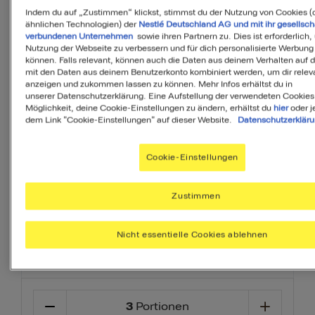
Indem du auf „Zustimmen“ klickst, stimmst du der Nutzung von Cookies (
ähnlichen Technologien) der
Nestlé Deutschland AG und mit ihr gesellsch
MyMenuIQ hilft Dir, deinen Körper mit
verbundenen Unternehmen
sowie ihren Partnern zu. Dies ist erforderlich,
allen Nährstoffen zu versorgen, die Du
Nutzung der Webseite zu verbessern und für dich personalisierte Werbung
können. Falls relevant, können auch die Daten aus deinem Verhalten auf 
täglich brauchst.
mit den Daten aus deinem Benutzerkonto kombiniert werden, um dir releva
anzeigen und zukommen lassen zu können. Mehr Infos erhältst du in
Ihr Menü erstellen
unserer Datenschutzerklärung. Eine Aufstellung der verwendeten Cookies
Möglichkeit, deine Cookie-Einstellungen zu ändern, erhältst du
hier
oder j
dem Link "Cookie-Einstellungen" auf dieser Website.
Datenschutzerklär
Dessert
Vorspeise
Beilage
Cookie-Einstellungen
Zustimmen
Nicht essentielle Cookies ablehnen
Zutaten
3
Portionen