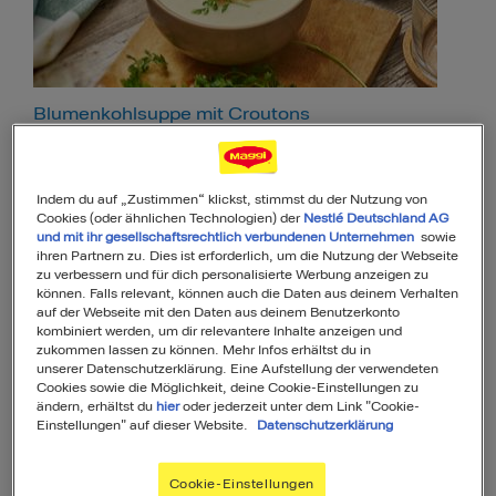
Blumenkohlsuppe mit Croutons
12
45
Min
Einfach
Indem du auf „Zustimmen“ klickst, stimmst du der Nutzung von
Cookies (oder ähnlichen Technologien) der
Nestlé Deutschland AG
und mit ihr gesellschaftsrechtlich verbundenen Unternehmen
sowie
ihren Partnern zu. Dies ist erforderlich, um die Nutzung der Webseite
zu verbessern und für dich personalisierte Werbung anzeigen zu
können. Falls relevant, können auch die Daten aus deinem Verhalten
auf der Webseite mit den Daten aus deinem Benutzerkonto
kombiniert werden, um dir relevantere Inhalte anzeigen und
zukommen lassen zu können. Mehr Infos erhältst du in
unserer Datenschutzerklärung. Eine Aufstellung der verwendeten
Cookies sowie die Möglichkeit, deine Cookie-Einstellungen zu
ändern, erhältst du
hier
oder jederzeit unter dem Link "Cookie-
Blumenkohl im Nussmantel
Einstellungen" auf dieser Website.
Datenschutzerklärung
13
29
Min
Einfach
Cookie-Einstellungen