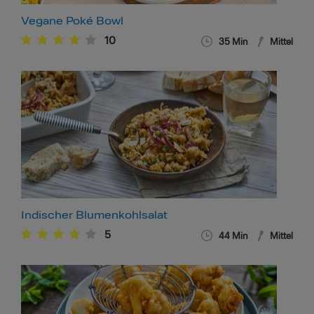
Vegane Poké Bowl
10
35
Min
Mittel
Indischer Blumenkohlsalat
5
44
Min
Mittel