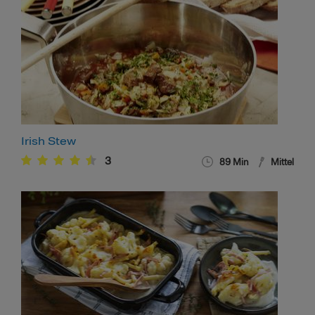
Irish Stew
3
89
Min
Mittel