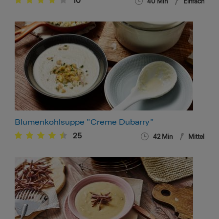
10
40
Min
Einfach
Blumenkohlsuppe "Creme Dubarry"
25
42
Min
Mittel