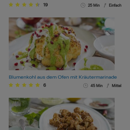
19
25
Min
Einfach
Blumenkohl aus dem Ofen mit Kräutermarinade
6
45
Min
Mittel