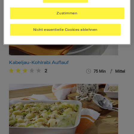
Zustimmen
Nicht essentielle Cookies ablehnen
Kabeljau-Kohlrabi Auflauf
2
75
Min
Mittel