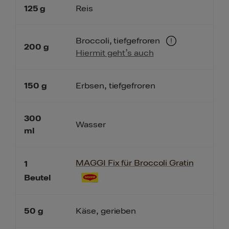
125
g
Reis
Broccoli, tiefgefroren
200
g
Hiermit geht’s auch
150
g
Erbsen, tiefgefroren
300
Wasser
ml
MAGGI Fix für Broccoli Gratin
1
Beutel
50
g
Käse, gerieben