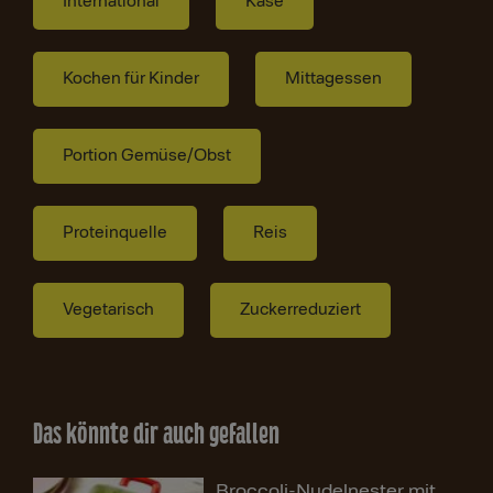
International
Käse
Kochen für Kinder
Mittagessen
Portion Gemüse/Obst
Proteinquelle
Reis
Vegetarisch
Zuckerreduziert
Das könnte dir auch gefallen
Broccoli-Nudelnester mit