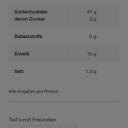
Kohlenhydrate
47
g
davon Zucker
3
g
Ballaststoffe
6
g
Eiweiß
15
g
Salz
1.3
g
Alle Angaben pro Portion
Teil's mit Freunden