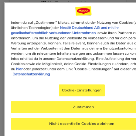
Als Favorit speichern
PDF
Indem du auf „Zustimmen“ klickst, stimmst du der Nutzung von Cookies (
ähnlichen Technologien) der
Nestlé Deutschland AG und mit ihr
gesellschaftsrechtlich verbundenen Unternehmen
sowie ihren Partnern zu
erforderlich, um die Nutzung der Webseite zu verbessern und für dich pers
Werbung anzeigen zu können. Falls relevant, können auch die Daten aus
Verhalten auf der Webseite mit den Daten aus deinem Benutzerkonto komb
werden, um dir relevantere Inhalte anzeigen und zukommen lassen zu kö
Infos erhältst du in unserer Datenschutzerklärung. Eine Aufstellung der v
85
Cookies sowie die Möglichkeit, deine Cookie-Einstellungen zu ändern, erh
du
hier
oder jederzeit unter dem Link "Cookie-Einstellungen" auf dieser We
von 100
Datenschutzerklärung
Cookie-Einstellungen
MyMenu IQ™
Ist diese Mahlzeit
Zustimmen
ausgewogen?
Nicht essentielle Cookies ablehnen
MyMenuIQ hilft Dir, deinen Körper mit