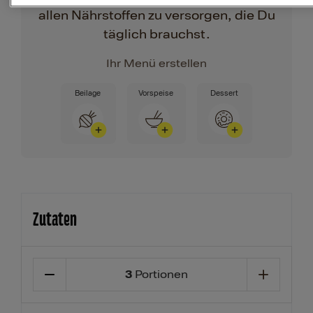
allen Nährstoffen zu versorgen, die Du
täglich brauchst.
Ihr Menü erstellen
Beilage
Vorspeise
Dessert
Zutaten
3
Portionen