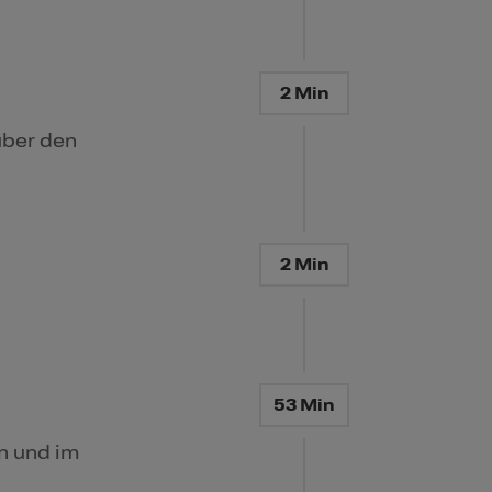
2 Min
über den
2 Min
53 Min
n und im