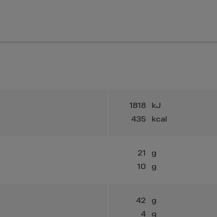
1818
kJ
435
kcal
21
g
10
g
42
g
4
g