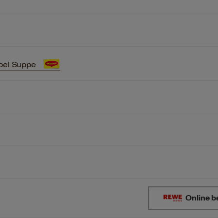
bel Suppe
Online b