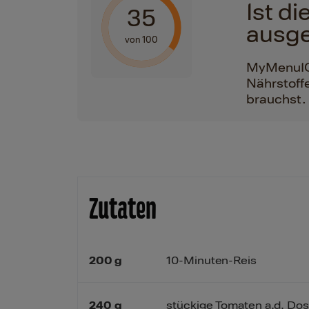
Ist d
35
ausg
von 100
MyMenuIQ h
Nährstoffe
brauchst.
Zutaten
200
g
10-Minuten-Reis
240
g
stückige Tomaten a.d. Do