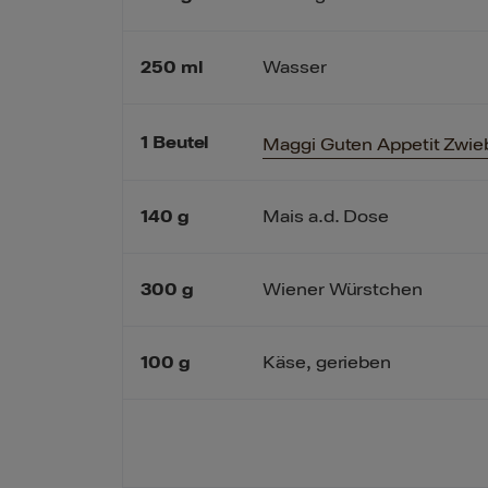
250
ml
Wasser
1
Beutel
Maggi Guten Appetit Zwie
140
g
Mais a.d. Dose
300
g
Wiener Würstchen
100
g
Käse, gerieben