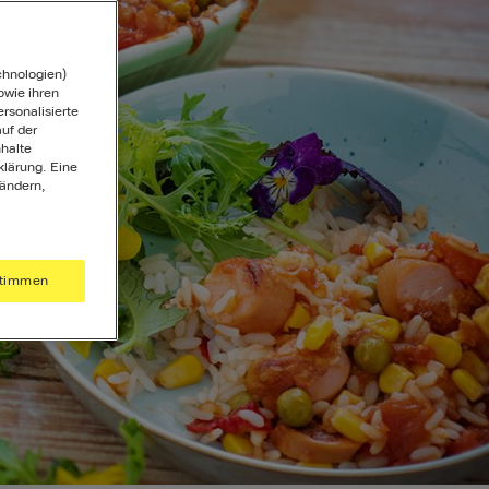
chnologien)
wie ihren
ersonalisierte
uf der
halte
klärung. Eine
 ändern,
timmen