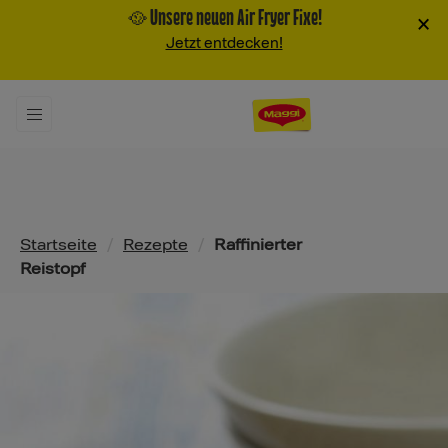
🥘 Unsere neuen Air Fryer Fixe!
×
Jetzt entdecken!
Pfadnavigation
Startseite
/
Rezepte
/
Raffinierter
Reistopf