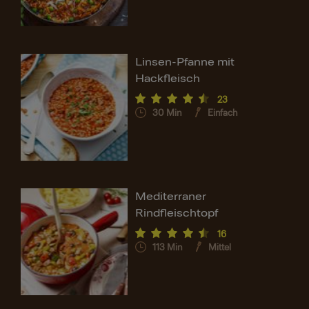
Linsen-Pfanne mit
Hackfleisch
23
30
Min
Einfach
Mediterraner
Rindfleischtopf
16
113
Min
Mittel