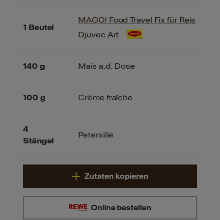
MAGGI Food Travel Fix für Reis
1
Beutel
Djuvec Art
140
g
Mais a.d. Dose
100
g
Crème fraîche
4
Petersilie
Stängel
Zutaten kopieren
Online bestellen