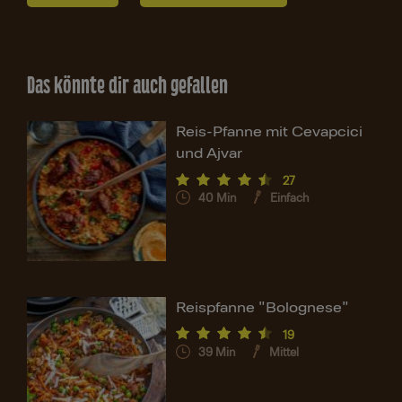
Das könnte dir auch gefallen
Reis-Pfanne mit Cevapcici
und Ajvar
27
40
Min
Einfach
Reispfanne "Bolognese"
19
39
Min
Mittel