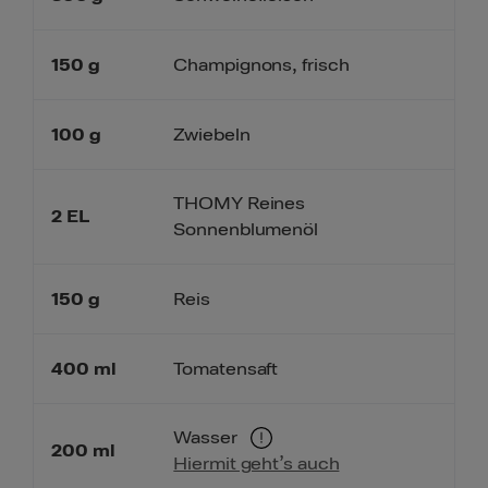
150
g
Champignons, frisch
100
g
Zwiebeln
THOMY Reines
2
EL
Sonnenblumenöl
150
g
Reis
400
ml
Tomatensaft
Wasser
200
ml
Hiermit geht’s auch