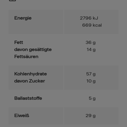
Energie
2796
kJ
669
kcal
Fett
36
g
davon gesättigte
14
g
Fettsäuren
Kohlenhydrate
57
g
davon Zucker
10
g
Ballaststoffe
5
g
Eiweiß
29
g