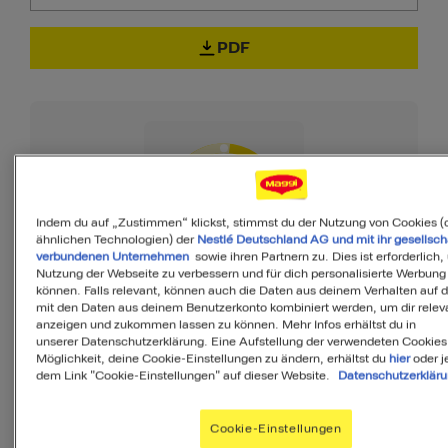
PDF
50
von 100
Indem du auf „Zustimmen“ klickst, stimmst du der Nutzung von Cookies (
ähnlichen Technologien) der
Nestlé Deutschland AG und mit ihr gesellsch
verbundenen Unternehmen
sowie ihren Partnern zu. Dies ist erforderlich,
Nutzung der Webseite zu verbessern und für dich personalisierte Werbung
können. Falls relevant, können auch die Daten aus deinem Verhalten auf 
MyMenu IQ™
mit den Daten aus deinem Benutzerkonto kombiniert werden, um dir releva
anzeigen und zukommen lassen zu können. Mehr Infos erhältst du in
Ist diese Mahlzeit
unserer Datenschutzerklärung. Eine Aufstellung der verwendeten Cookies
Möglichkeit, deine Cookie-Einstellungen zu ändern, erhältst du
hier
oder j
ausgewogen?
dem Link "Cookie-Einstellungen" auf dieser Website.
Datenschutzerklär
MyMenuIQ hilft Dir, deinen Körper mit
Cookie-Einstellungen