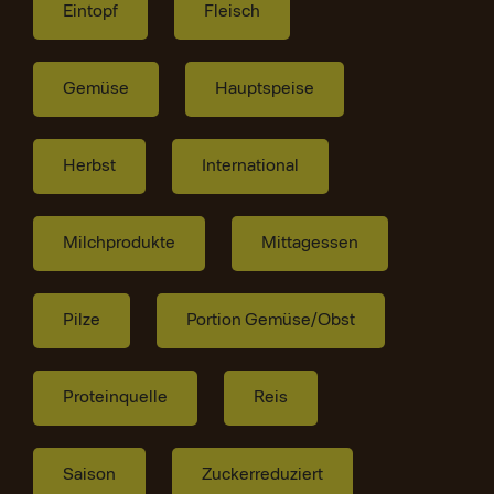
Eintopf
Fleisch
Gemüse
Hauptspeise
Herbst
International
Milchprodukte
Mittagessen
Pilze
Portion Gemüse/Obst
Proteinquelle
Reis
Saison
Zuckerreduziert