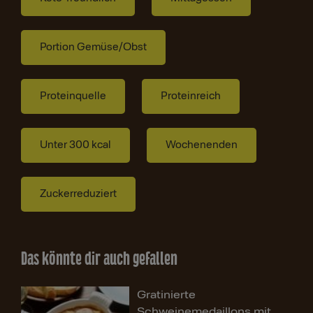
Portion Gemüse/Obst
Proteinquelle
Proteinreich
Unter 300 kcal
Wochenenden
Zuckerreduziert
Das könnte dir auch gefallen
Gratinierte
Schweinemedaillons mit