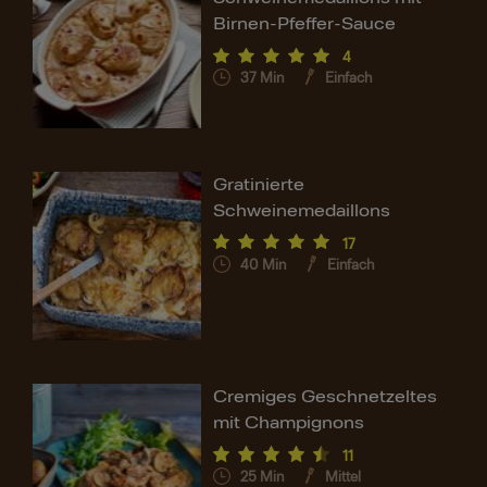
Birnen-Pfeffer-Sauce
4
37
Min
Einfach
Gratinierte
Schweinemedaillons
17
40
Min
Einfach
Cremiges Geschnetzeltes
mit Champignons
11
25
Min
Mittel