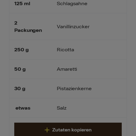
125
ml
Schlagsahne
2
Vanillinzucker
Packungen
250
g
Ricotta
50
g
Amaretti
30
g
Pistazienkerne
etwas
Salz
Zutaten kopieren