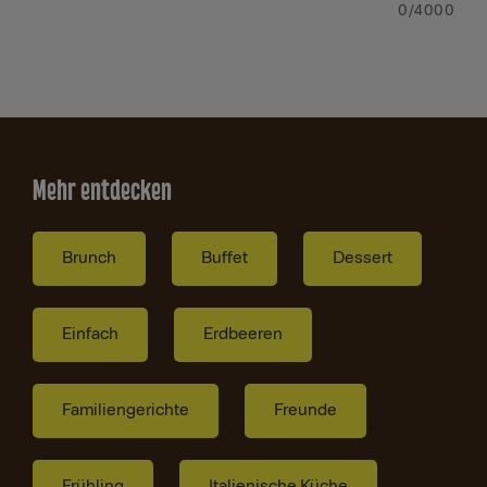
0
/4000
Mehr entdecken
Brunch
Buffet
Dessert
Einfach
Erdbeeren
Familiengerichte
Freunde
Frühling
Italienische Küche