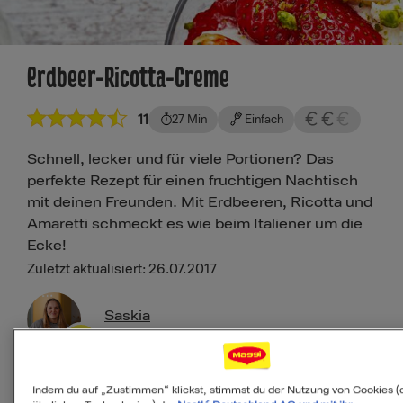
Erdbeer-Ricotta-Creme
11
27 Min
Einfach
Schnell, lecker und für viele Portionen? Das
perfekte Rezept für einen fruchtigen Nachtisch
mit deinen Freunden. Mit Erdbeeren, Ricotta und
Amaretti schmeckt es wie beim Italiener um die
Ecke!
Zuletzt aktualisiert: 26.07.2017
Saskia
Maggi Kochstudio Expertin
Indem du auf „Zustimmen“ klickst, stimmst du der Nutzung von Cookies (