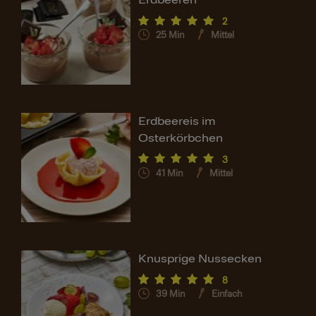
Erdbeeren
2
25
Min
Mittel
Erdbeereis im
Osterkörbchen
3
41
Min
Mittel
Knusprige Nussecken
8
39
Min
Einfach