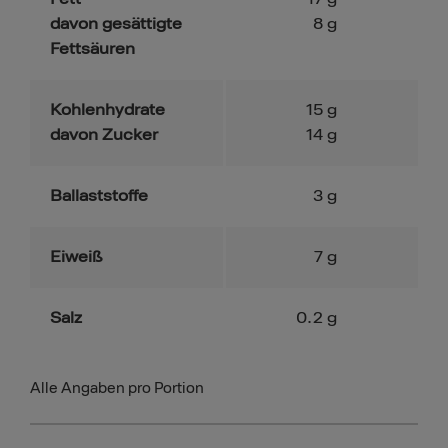
davon gesättigte
8
g
Fettsäuren
Kohlenhydrate
15
g
davon Zucker
14
g
Ballaststoffe
3
g
Eiweiß
7
g
Salz
0.2
g
Alle Angaben pro Portion