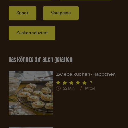
Snack
Vorspeise
Zuckerreduziert
Das könnte dir auch gefallen
Zwiebelkuchen-Häppchen
7
22
Min
Mittel