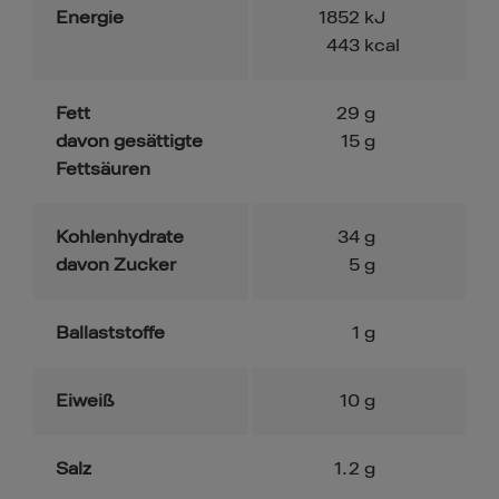
Energie
1852
kJ
443
kcal
Fett
29
g
davon gesättigte
15
g
Fettsäuren
Kohlenhydrate
34
g
davon Zucker
5
g
Ballaststoffe
1
g
Eiweiß
10
g
Salz
1.2
g