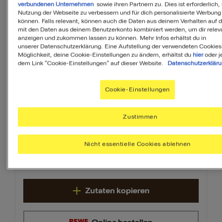
verbundenen Unternehmen
sowie ihren Partnern zu. Dies ist erforderlich,
350
g
Schmand
Nutzung der Webseite zu verbessern und für dich personalisierte Werbung
können. Falls relevant, können auch die Daten aus deinem Verhalten auf 
mit den Daten aus deinem Benutzerkonto kombiniert werden, um dir releva
anzeigen und zukommen lassen zu können. Mehr Infos erhältst du in
150
g
Weizenmehl
unserer Datenschutzerklärung. Eine Aufstellung der verwendeten Cookies
Möglichkeit, deine Cookie-Einstellungen zu ändern, erhältst du
hier
oder j
dem Link "Cookie-Einstellungen" auf dieser Website.
Datenschutzerklär
2
EL
Wasser
Cookie-Einstellungen
MAGGI Fix für Kräuter Rahm
1
Zustimmen
Beutel
Schnitzel
Nicht essentielle Cookies ablehnen
0,5
TL
Salz
Zutaten kopieren