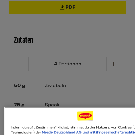
PDF
Zutaten
4
Portionen
50
g
Zwiebeln
75
g
Speck
15
g
Butter
Indem du auf „Zustimmen“ klickst, stimmst du der Nutzung von Cookies (
Technologien) der
Nestlé Deutschland AG und mit ihr gesellschaftsrechtli