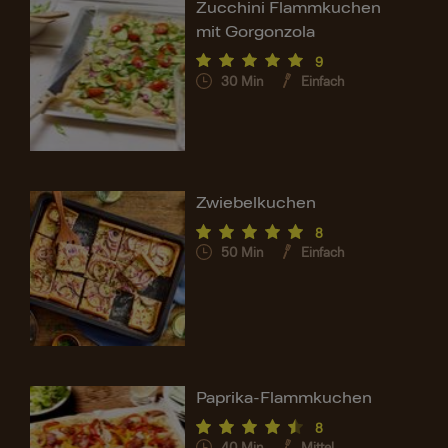
Zucchini Flammkuchen
mit Gorgonzola
9
30
Min
Einfach
Zwiebelkuchen
8
50
Min
Einfach
Paprika-Flammkuchen
8