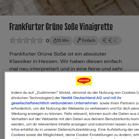
Frankfurter Grüne Soße Vinaigrette
0
15 Min
Einfach
Frankfurter Grüne Soße ist ein absoluter
Klassiker in Hessen. Wir haben diesen einfach
mal neu interpretiert und in eine feine und sehr
leckere Vinaigrette verwandelt. Besonders
hessisch wird sie mit dem Apfelessig.
Zuletzt aktualisiert: 21.05.2019
Indem du auf „Zustimmen“ klickst, stimmst du der Nutzung von Cookies (
ähnlichen Technologien) der
Nestlé Deutschland AG und mit ihr
gesellschaftsrechtlich verbundenen Unternehmen
sowie ihren Partnern zu
Saskia
erforderlich, um die Nutzung der Webseite zu verbessern und für dich pers
Werbung anzeigen zu können. Falls relevant, können auch die Daten aus
Maggi Kochstudio Expertin
Verhalten auf der Webseite mit den Daten aus deinem Benutzerkonto komb
werden, um dir relevantere Inhalte anzeigen und zukommen lassen zu kö
Infos erhältst du in unserer Datenschutzerklärung. Eine Aufstellung der v
Cookies sowie die Möglichkeit, deine Cookie-Einstellungen zu ändern, erh