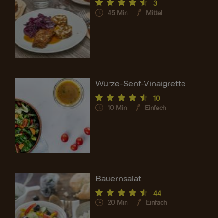
3
45
Min
Mittel
Würze-Senf-Vinaigrette
10
10
Min
Einfach
Bauernsalat
44
20
Min
Einfach