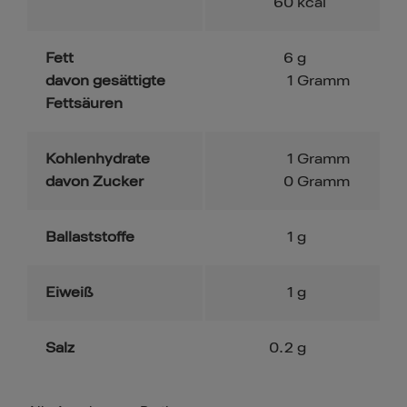
60
kcal
Fett
6
g
davon gesättigte
1
Gramm
Fettsäuren
Kohlenhydrate
1
Gramm
davon Zucker
0
Gramm
Ballaststoffe
1
g
Eiweiß
1
g
Salz
0.2
g