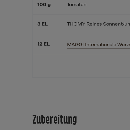
100
g
Tomaten
3
EL
THOMY Reines Sonnenblu
12
EL
MAGGI Internationale Würz
Zubereitung