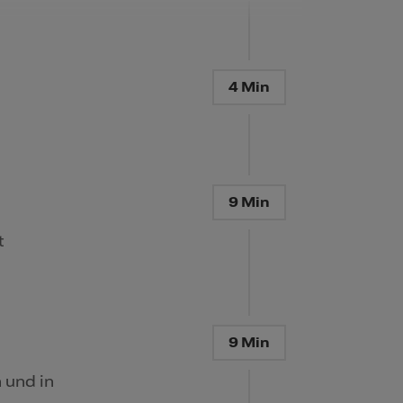
4 Min
9 Min
t
9 Min
 und in