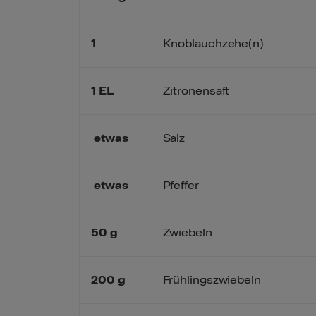
1
Knoblauchzehe(n)
1
EL
Zitronensaft
etwas
Salz
etwas
Pfeffer
50
g
Zwiebeln
200
g
Frühlingszwiebeln