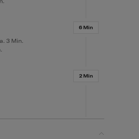
n.
6 Min
. 3 Min.
.
2 Min