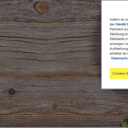
Indem du a
der
Nestlé 
Partnern zu
Werbung anz
Webseite mi
anzeigen u
Aufstellung
erhältst du
Datenschu
Cookie-E