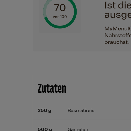
Ist d
70
ausg
von 100
MyMenuIQ h
Nährstoffe
brauchst.
Zutaten
250
g
Basmatireis
500
g
Garnelen