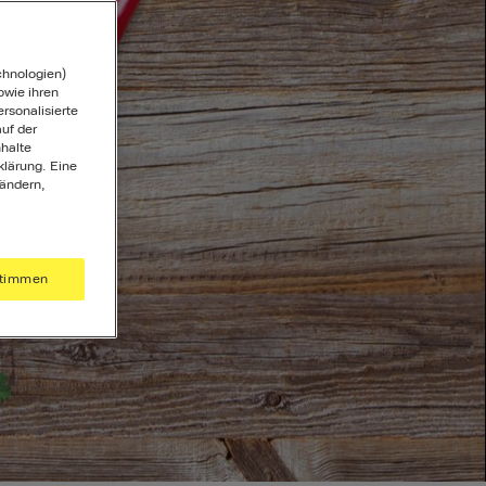
chnologien)
wie ihren
ersonalisierte
uf der
halte
klärung. Eine
 ändern,
timmen