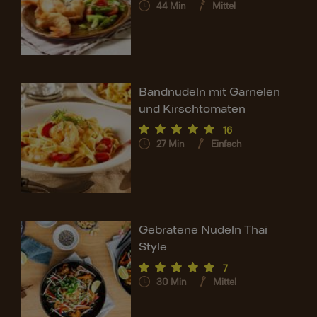
44
Min
Mittel
Bandnudeln mit Garnelen
und Kirschtomaten
16
27
Min
Einfach
Gebratene Nudeln Thai
Style
7
30
Min
Mittel