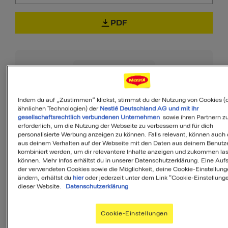
PDF
100
Indem du auf „Zustimmen“ klickst, stimmst du der Nutzung von Cookies (
ähnlichen Technologien) der
Nestlé Deutschland AG und mit ihr
von 100
gesellschaftsrechtlich verbundenen Unternehmen
sowie ihren Partnern zu
erforderlich, um die Nutzung der Webseite zu verbessern und für dich
personalisierte Werbung anzeigen zu können. Falls relevant, können auch
aus deinem Verhalten auf der Webseite mit den Daten aus deinem Benutz
kombiniert werden, um dir relevantere Inhalte anzeigen und zukommen la
MyMenu IQ™
können. Mehr Infos erhältst du in unserer Datenschutzerklärung. Eine Aufs
Ist diese Mahlzeit
der verwendeten Cookies sowie die Möglichkeit, deine Cookie-Einstellung
ändern, erhältst du
hier
oder jederzeit unter dem Link "Cookie-Einstellung
ausgewogen?
dieser Website.
Datenschutzerklärung
MyMenuIQ hilft Dir, deinen Körper mit
Cookie-Einstellungen
allen Nährstoffen zu versorgen, die Du