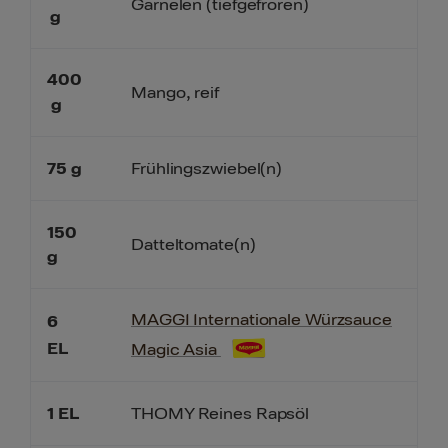
Garnelen (tiefgefroren)
g
400
Mango, reif
g
75
g
Frühlingszwiebel(n)
150
Datteltomate(n)
g
MAGGI Internationale Würzsauce
6
EL
Magic Asia
1
EL
THOMY Reines Rapsöl