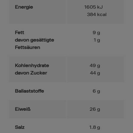
Energie
1605
kJ
384
kcal
Fett
9
g
davon gesättigte
1
g
Fettsäuren
Kohlenhydrate
49
g
davon Zucker
44
g
Ballaststoffe
6
g
Eiweiß
26
g
Salz
1.8
g