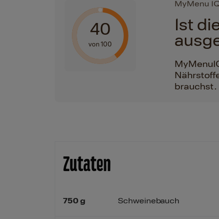
MyMenu I
Ist d
40
ausg
von 100
MyMenuIQ h
Nährstoffe
brauchst.
Zutaten
750
g
Schweinebauch