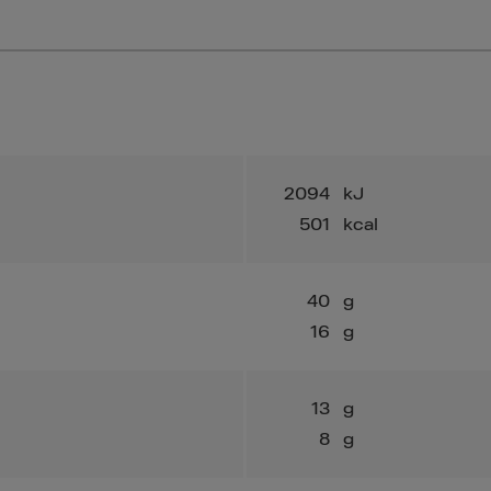
2094
kJ
501
kcal
40
g
16
g
13
g
8
g