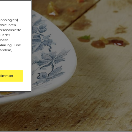
chnologien)
wie ihren
ersonalisierte
uf der
halte
klärung. Eine
 ändern,
timmen