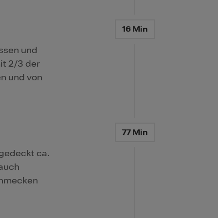
16 Min
assen und
t 2/3 der
en und von
77 Min
gedeckt ca.
bauch
schmecken