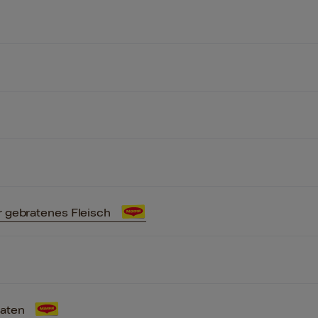
 gebratenes Fleisch
raten