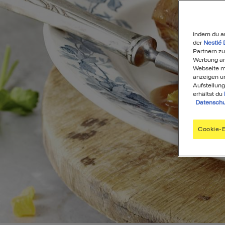
Indem du a
der
Nestlé 
Partnern zu
Werbung anz
Webseite mi
anzeigen u
Aufstellung
erhältst du
Datenschu
Cookie-E