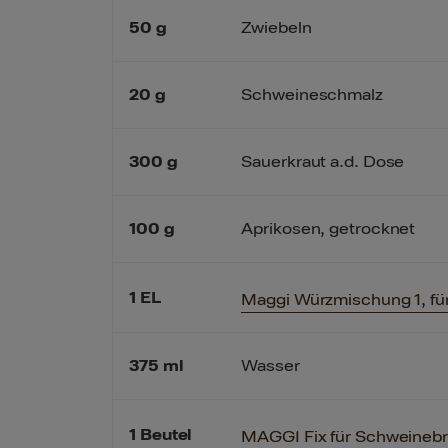
50
g
Zwiebeln
20
g
Schweineschmalz
300
g
Sauerkraut a.d. Dose
100
g
Aprikosen, getrocknet
1
EL
Maggi Würzmischung 1, für
375
ml
Wasser
1
Beutel
MAGGI Fix für Schweineb