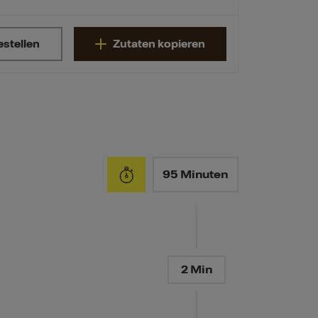
estellen
Zutaten kopieren
95 Minuten
2 Min