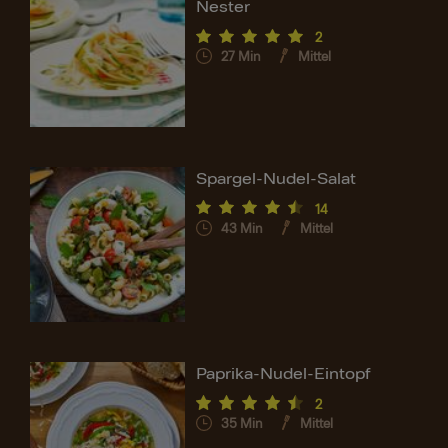
Nester
2
27
Min
Mittel
Spargel-Nudel-Salat
14
43
Min
Mittel
Paprika-Nudel-Eintopf
2
35
Min
Mittel