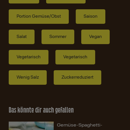
Portion Gemüse/Obst
Saison
Salat
Sommer
Vegan
Vegetarisch
Vegetarisch
Wenig Salz
Zuckerreduziert
Das könnte dir auch gefallen
Gemüse-Spaghetti-