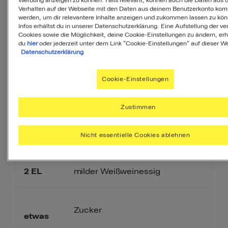
200
Verhalten auf der Webseite mit den Daten aus deinem Benutzerkonto komb
Frühlingszwiebeln
g
werden, um dir relevantere Inhalte anzeigen und zukommen lassen zu kö
Infos erhältst du in unserer Datenschutzerklärung. Eine Aufstellung der v
Cookies sowie die Möglichkeit, deine Cookie-Einstellungen zu ändern, erh
du
hier
oder jederzeit unter dem Link "Cookie-Einstellungen" auf dieser We
200
Datenschutzerklärung
Zucchini
g
Cookie-Einstellungen
150
g
rote Paprikaschote(n)
Zustimmen
200
gelbe Paprikaschoten
Nicht essentielle Cookies ablehnen
g
2
EL
milder Weißweinessig
Zucker
etwas