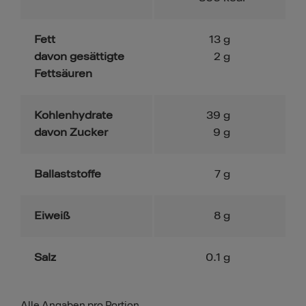
Fett
13
g
davon gesättigte
2
g
Fettsäuren
Kohlenhydrate
39
g
davon Zucker
9
g
Ballaststoffe
7
g
Eiweiß
8
g
Salz
0.1
g
Alle Angaben pro Portion