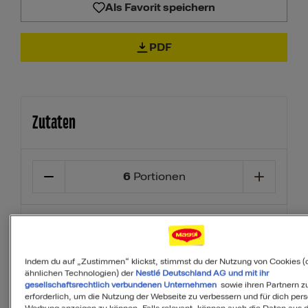
Als Favorit speichern
PDF
Zutaten
6
Portionen
250
g
Penne Lisce
Indem du auf „Zustimmen“ klickst, stimmst du der Nutzung von Cookies (
360
g
Möhren
ähnlichen Technologien) der
Nestlé Deutschland AG und mit ihr
gesellschaftsrechtlich verbundenen Unternehmen
sowie ihren Partnern zu
erforderlich, um die Nutzung der Webseite zu verbessern und für dich pers
Werbung anzeigen zu können. Falls relevant, können auch die Daten aus