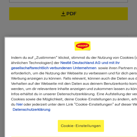
PDF
Zutaten
Indem du auf „Zustimmen“ klickst, stimmst du der Nutzung von Cookies (
ähnlichen Technologien) der
Nestlé Deutschland AG und mit ihr
gesellschaftsrechtlich verbundenen Unternehmen
sowie ihren Partnern zu
2
Portionen
erforderlich, um die Nutzung der Webseite zu verbessern und für dich pers
Werbung anzeigen zu können. Falls relevant, können auch die Daten aus
Verhalten auf der Webseite mit den Daten aus deinem Benutzerkonto komb
werden, um dir relevantere Inhalte anzeigen und zukommen lassen zu kö
50
g
Blattspinat, tiefgefroren
Infos erhältst du in unserer Datenschutzerklärung. Eine Aufstellung der v
Cookies sowie die Möglichkeit, deine Cookie-Einstellungen zu ändern, erh
du
hier
oder jederzeit unter dem Link "Cookie-Einstellungen" auf dieser We
Datenschutzerklärung
400
g
Hähnchenbrustfilet
Cookie-Einstellungen
2
EL
Tomatenmark