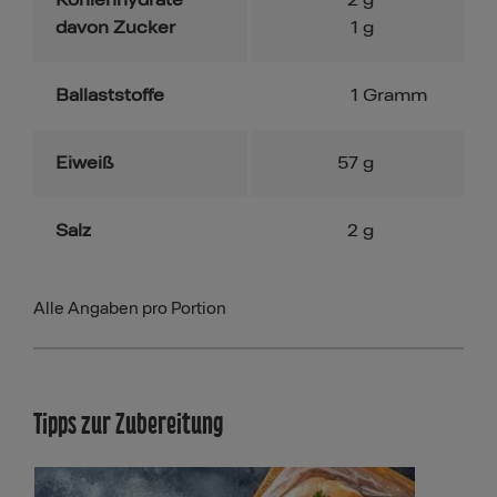
davon Zucker
1
g
Ballaststoffe
1
Gramm
Eiweiß
57
g
Salz
2
g
Alle Angaben pro Portion
Tipps zur Zubereitung