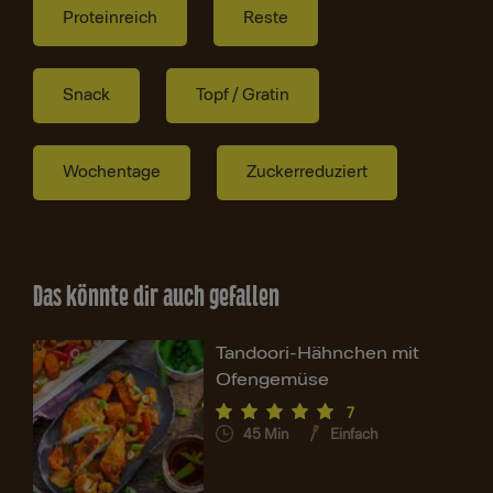
Proteinreich
Reste
Snack
Topf / Gratin
Wochentage
Zuckerreduziert
Das könnte dir auch gefallen
Tandoori-Hähnchen mit
Ofengemüse
7
45
Min
Einfach