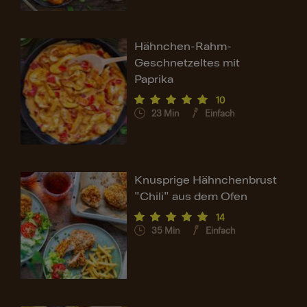
Hähnchen-Rahm-
Geschnetzeltes mit
Paprika
10
23
Min
Einfach
Knusprige Hähnchenbrust
"Chili" aus dem Ofen
14
35
Min
Einfach