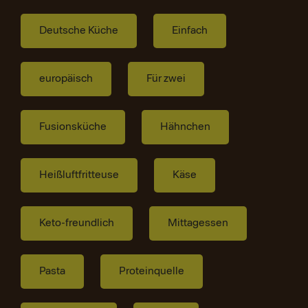
Deutsche Küche
Einfach
europäisch
Für zwei
Fusionsküche
Hähnchen
Heißluftfritteuse
Käse
Keto-freundlich
Mittagessen
Pasta
Proteinquelle