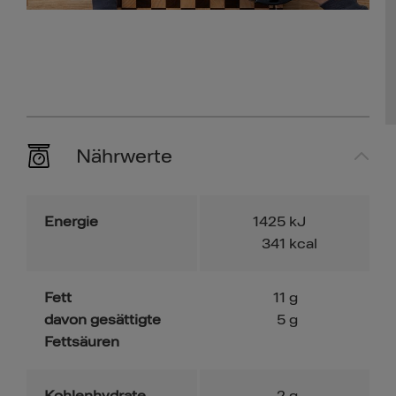
Nährwerte
Energie
1425
kJ
341
kcal
Fett
11
g
davon gesättigte
5
g
Fettsäuren
Kohlenhydrate
2
g