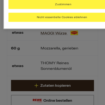
Zustimmen
2
Parmaschinken
Scheiben
Nicht essentielle Cookies ablehnen
etwas
MAGGI Würze
60
g
Mozzarella, gerieben
THOMY Reines
etwas
Sonnenblumenöl
Zutaten kopieren
Online bestellen