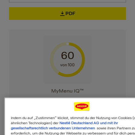
PDF
60
von 100
MyMenu IQ™
Ist diese Mahlzeit
ausgewogen?
Indem du auf „Zustimmen“ klickst, stimmst du der Nutzung von Cookies (
ähnlichen Technologien) der
Nestlé Deutschland AG und mit ihr
MyMenuIQ hilft Dir, deinen Körper mit
gesellschaftsrechtlich verbundenen Unternehmen
sowie ihren Partnern zu
allen Nährstoffen zu versorgen, die Du
erforderlich, um die Nutzung der Webseite zu verbessern und für dich pers