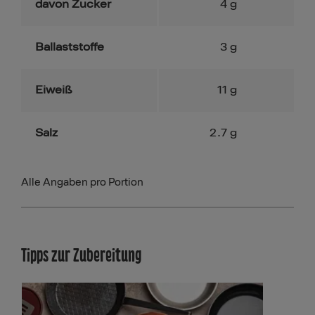
davon Zucker
4
g
Ballaststoffe
3
g
Eiweiß
11
g
Salz
2.7
g
Alle Angaben pro Portion
Tipps zur Zubereitung