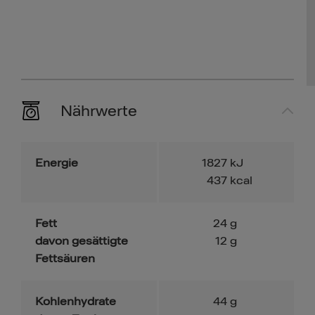
Nährwerte
Energie
1827
kJ
437
kcal
Fett
24
g
davon gesättigte
12
g
Fettsäuren
Kohlenhydrate
44
g