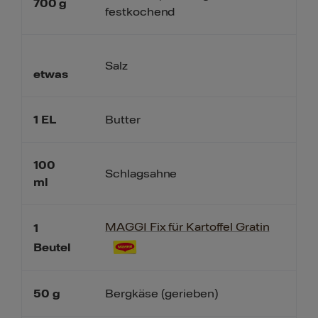
700
g
festkochend
Salz
etwas
1
EL
Butter
100
Schlagsahne
ml
MAGGI Fix für Kartoffel Gratin
1
Beutel
50
g
Bergkäse (gerieben)