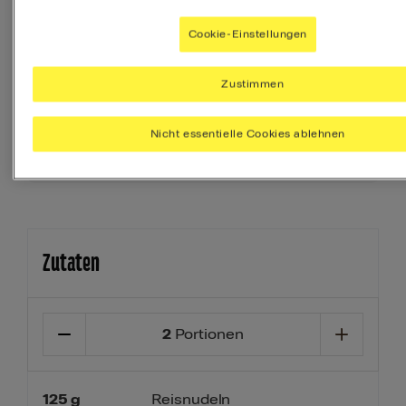
täglich brauchst.
Cookie-Einstellungen
Ihr Menü erstellen
Zustimmen
Beilage
Dessert
Vorspeise
Nicht essentielle Cookies ablehnen
Zutaten
2
Portionen
125
g
Reisnudeln