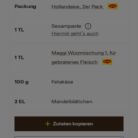
Packung
Hollandaise, 2er Pack
Sesampaste
1
TL
Hiermit geht’s auch
Maggi Würzmischung 1, für
1
TL
gebratenes Fleisch
100
g
Fetakäse
2
EL
Mandelblättchen
Zutaten kopieren