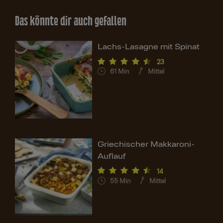
Das könnte dir auch gefallen
Lachs-Lasagne mit Spinat
23
61
Min
Mittel
Griechischer Makkaroni-
Auflauf
14
55
Min
Mittel