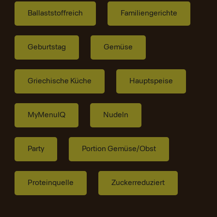
Ballaststoffreich
Familiengerichte
Geburtstag
Gemüse
Griechische Küche
Hauptspeise
MyMenuIQ
Nudeln
Party
Portion Gemüse/Obst
Proteinquelle
Zuckerreduziert