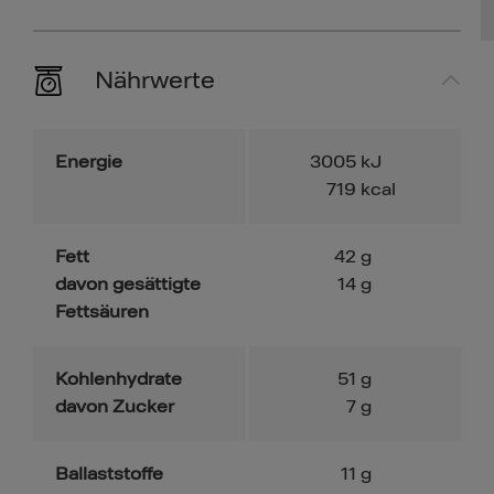
Nährwerte
Energie
3005
kJ
719
kcal
Fett
42
g
davon gesättigte
14
g
Fettsäuren
Kohlenhydrate
51
g
davon Zucker
7
g
Ballaststoffe
11
g