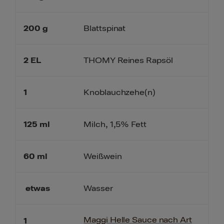
200
g
Blattspinat
2
EL
THOMY Reines Rapsöl
1
Knoblauchzehe(n)
125
ml
Milch, 1,5% Fett
60
ml
Weißwein
etwas
Wasser
Maggi Helle Sauce nach Art
1