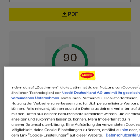
PDF
90
von 100
Indem du auf „Zustimmen“ klickst, stimmst du der Nutzung von Cookies (
ähnlichen Technologien) der
Nestlé Deutschland AG und mit ihr gesellsch
MyMenu IQ™
verbundenen Unternehmen
sowie ihren Partnern zu. Dies ist erforderlich,
Ist diese Mahlzeit
Nutzung der Webseite zu verbessern und für dich personalisierte Werbung
können. Falls relevant, können auch die Daten aus deinem Verhalten auf 
ausgewogen?
mit den Daten aus deinem Benutzerkonto kombiniert werden, um dir releva
anzeigen und zukommen lassen zu können. Mehr Infos erhältst du in
unserer Datenschutzerklärung. Eine Aufstellung der verwendeten Cookies
MyMenuIQ hilft Dir, deinen Körper mit
Möglichkeit, deine Cookie-Einstellungen zu ändern, erhältst du
hier
oder j
dem Link "Cookie-Einstellungen" auf dieser Website.
Datenschutzerklär
allen Nährstoffen zu versorgen, die Du