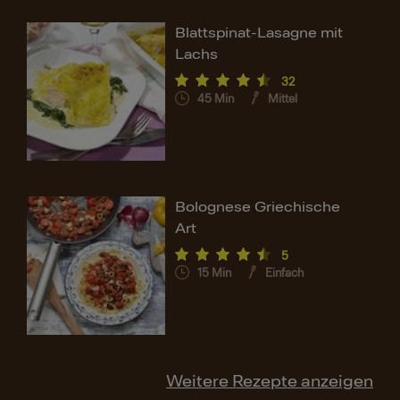
Blattspinat-Lasagne mit
Lachs
32
45
Min
Mittel
Bolognese Griechische
Art
5
15
Min
Einfach
Weitere Rezepte anzeigen