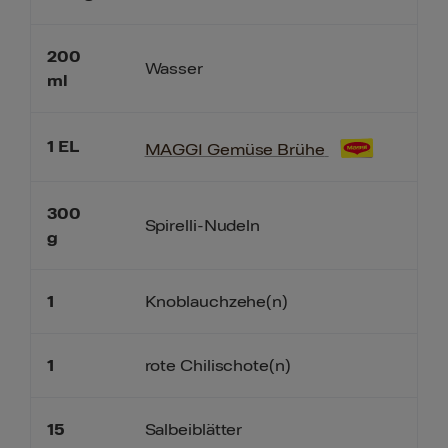
200
Wasser
ml
1
EL
MAGGI Gemüse Brühe
300
Spirelli-Nudeln
g
1
Knoblauchzehe(n)
1
rote Chilischote(n)
15
Salbeiblätter