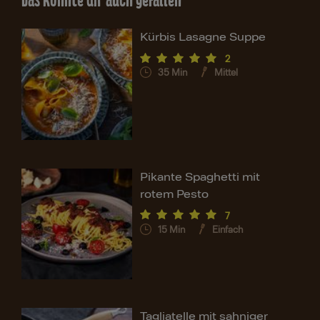
Das könnte dir auch gefallen
Kürbis Lasagne Suppe
2
35
Min
Mittel
Pikante Spaghetti mit
rotem Pesto
7
15
Min
Einfach
Tagliatelle mit sahniger