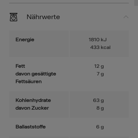
Nährwerte
Energie
1810
kJ
433
kcal
Fett
12
g
davon gesättigte
7
g
Fettsäuren
Kohlenhydrate
63
g
davon Zucker
8
g
Ballaststoffe
6
g