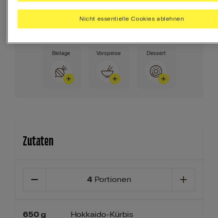
täglich brauchst.
Nicht essentielle Cookies ablehnen
Ihr Menü erstellen
Beilage
Vorspeise
Dessert
Zutaten
4
Portionen
650
g
Hokkaido-Kürbis