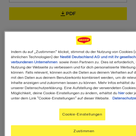
PDF
Indem du auf „Zustimmen“ klickst, stimmst du der Nutzung von Cookies (
90
ähnlichen Technologien) der
Nestlé Deutschland AG und mit ihr gesellsch
verbundenen Unternehmen
sowie ihren Partnern zu. Dies ist erforderlich,
von 100
Nutzung der Webseite zu verbessern und für dich personalisierte Werbung
können. Falls relevant, können auch die Daten aus deinem Verhalten auf 
mit den Daten aus deinem Benutzerkonto kombiniert werden, um dir relev
Inhalte anzeigen und zukommen lassen zu können. Mehr Infos erhältst du 
unserer Datenschutzerklärung. Eine Aufstellung der verwendeten Cookies
MyMenu IQ™
Möglichkeit, deine Cookie-Einstellungen zu ändern, erhältst du
hier
oder j
unter dem Link "Cookie-Einstellungen" auf dieser Website.
Datenschutze
Ist diese Mahlzeit
ausgewogen?
Cookie-Einstellungen
MyMenuIQ hilft Dir, deinen Körper mit
Zustimmen
allen Nährstoffen zu versorgen, die Du