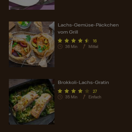
Lachs-Gemüse-Päckchen
vom Grill
16
36
Min
Mittel
Brokkoli-Lachs-Gratin
27
35
Min
Einfach