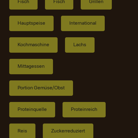
Fisch
Fisch
Grillen
Hauptspeise
International
Kochmaschine
Lachs
Mittagessen
Portion Gemüse/Obst
Proteinquelle
Proteinreich
Reis
Zuckerreduziert