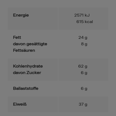
Energie
2571
kJ
615
kcal
Fett
24
g
davon gesättigte
8
g
Fettsäuren
Kohlenhydrate
62
g
davon Zucker
6
g
Ballaststoffe
6
g
Eiweiß
37
g