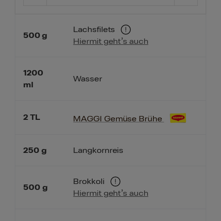
Lachsfilets
500
g
Hiermit geht’s auch
1200
Wasser
ml
2
TL
MAGGI Gemüse Brühe
250
g
Langkornreis
Brokkoli
500
g
Hiermit geht’s auch