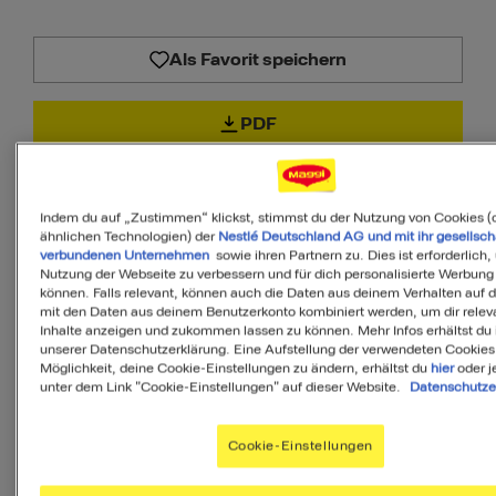
Als Favorit speichern
PDF
Indem du auf „Zustimmen“ klickst, stimmst du der Nutzung von Cookies (
ähnlichen Technologien) der
Nestlé Deutschland AG und mit ihr gesellsch
verbundenen Unternehmen
sowie ihren Partnern zu. Dies ist erforderlich,
70
Nutzung der Webseite zu verbessern und für dich personalisierte Werbung
können. Falls relevant, können auch die Daten aus deinem Verhalten auf 
mit den Daten aus deinem Benutzerkonto kombiniert werden, um dir relev
von 100
Inhalte anzeigen und zukommen lassen zu können. Mehr Infos erhältst du 
unserer Datenschutzerklärung. Eine Aufstellung der verwendeten Cookies
Möglichkeit, deine Cookie-Einstellungen zu ändern, erhältst du
hier
oder j
unter dem Link "Cookie-Einstellungen" auf dieser Website.
Datenschutze
MyMenu IQ™
Ist diese Mahlzeit
Cookie-Einstellungen
ausgewogen?