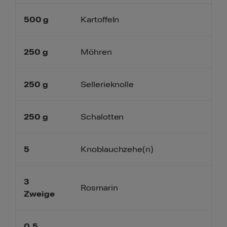
500
g
Kartoffeln
250
g
Möhren
250
g
Sellerieknolle
250
g
Schalotten
5
Knoblauchzehe(n)
3
Rosmarin
Zweige
0,5