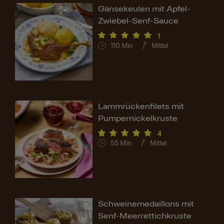
Gänsekeulen mit Apfel-
Zwiebel-Senf-Sauce
1
110
Min
Mittel
Lammrückenfilets mit
Pumpernickelkruste
4
55
Min
Mittel
Schweinemedaillons mit
Senf-Meerrettichkruste