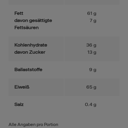
Fett
61
g
davon gesättigte
7
g
Fettsäuren
Kohlenhydrate
36
g
davon Zucker
13
g
Ballaststoffe
9
g
Eiweiß
65
g
Salz
0.4
g
Alle Angaben pro Portion