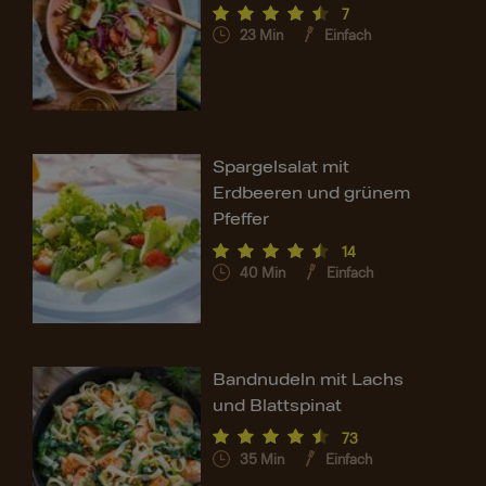
7
23
Min
Einfach
Spargelsalat mit
Erdbeeren und grünem
Pfeffer
14
40
Min
Einfach
Bandnudeln mit Lachs
und Blattspinat
73
35
Min
Einfach