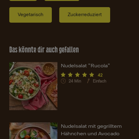
Vegetarisch
Zuckerreduziert
Das könnte dir auch gefallen
Nudelsalat "Rucola"
42
24
Min
Einfach
Nudelsalat mit gegrilltem
Hähnchen und Avocado