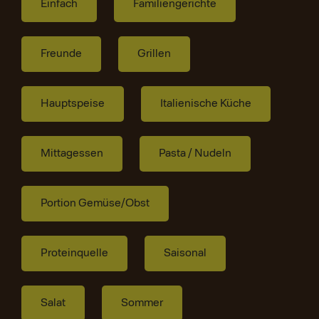
Einfach
Familiengerichte
Freunde
Grillen
Hauptspeise
Italienische Küche
Mittagessen
Pasta / Nudeln
Portion Gemüse/Obst
Proteinquelle
Saisonal
Salat
Sommer