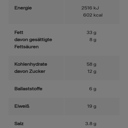
Energie
2516
kJ
602
kcal
Fett
33
g
davon gesättigte
8
g
Fettsäuren
Kohlenhydrate
58
g
davon Zucker
12
g
Ballaststoffe
6
g
Eiweiß
19
g
Salz
3.8
g