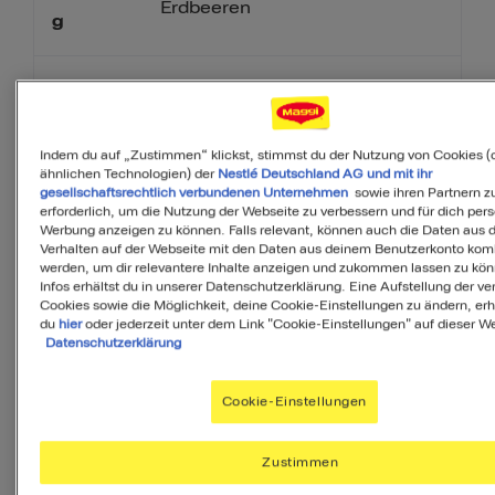
Erdbeeren
g
125
g
Mini-Mozzarella
Indem du auf „Zustimmen“ klickst, stimmst du der Nutzung von Cookies (
50
g
Mandelstifte
ähnlichen Technologien) der
Nestlé Deutschland AG und mit ihr
gesellschaftsrechtlich verbundenen Unternehmen
sowie ihren Partnern zu
erforderlich, um die Nutzung der Webseite zu verbessern und für dich pers
Werbung anzeigen zu können. Falls relevant, können auch die Daten aus
4
TL
MAGGI Würze, 250 g
Verhalten auf der Webseite mit den Daten aus deinem Benutzerkonto komb
werden, um dir relevantere Inhalte anzeigen und zukommen lassen zu kö
Infos erhältst du in unserer Datenschutzerklärung. Eine Aufstellung der v
Cookies sowie die Möglichkeit, deine Cookie-Einstellungen zu ändern, erh
4
TL
weißer Aceto Balsamico
du
hier
oder jederzeit unter dem Link "Cookie-Einstellungen" auf dieser We
Datenschutzerklärung
2
TL
Honig, flüssig
Cookie-Einstellungen
6
EL
Olivenöl
Zustimmen