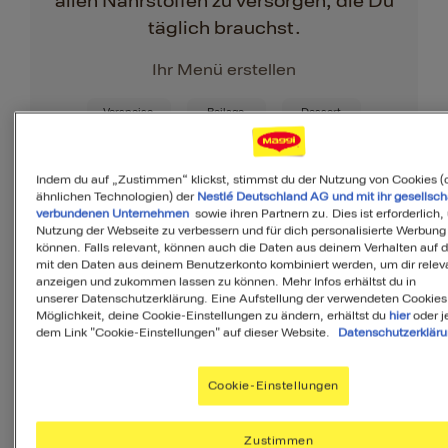
allen Nährstoffen zu versorgen, die Du
täglich brauchst.
Ihr Menü erstellen
Vorspeise
Beilage
Dessert
Indem du auf „Zustimmen“ klickst, stimmst du der Nutzung von Cookies (
ähnlichen Technologien) der
Nestlé Deutschland AG und mit ihr gesellsch
verbundenen Unternehmen
sowie ihren Partnern zu. Dies ist erforderlich,
Nutzung der Webseite zu verbessern und für dich personalisierte Werbung
können. Falls relevant, können auch die Daten aus deinem Verhalten auf 
mit den Daten aus deinem Benutzerkonto kombiniert werden, um dir releva
anzeigen und zukommen lassen zu können. Mehr Infos erhältst du in
Zutaten
unserer Datenschutzerklärung. Eine Aufstellung der verwendeten Cookies
Möglichkeit, deine Cookie-Einstellungen zu ändern, erhältst du
hier
oder j
dem Link "Cookie-Einstellungen" auf dieser Website.
Datenschutzerklär
4
Portionen
Cookie-Einstellungen
Zustimmen
400
g
Lauch