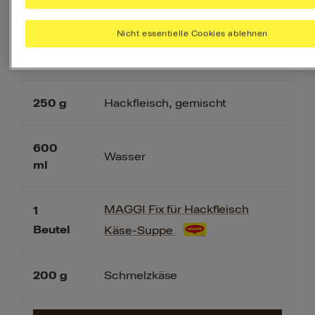
Nicht essentielle Cookies ablehnen
THOMY Reines
1
TL
Sonnenblumenöl
250
g
Hackfleisch, gemischt
600
Wasser
ml
MAGGI Fix für Hackfleisch
1
Beutel
Käse-Suppe
200
g
Schmelzkäse