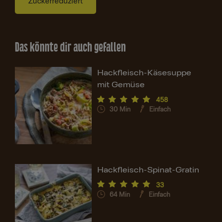
Zuckerreduziert
Das könnte dir auch gefallen
Hackfleisch-Käsesuppe
mit Gemüse
458
30
Min
Einfach
Hackfleisch-Spinat-Gratin
33
64
Min
Einfach