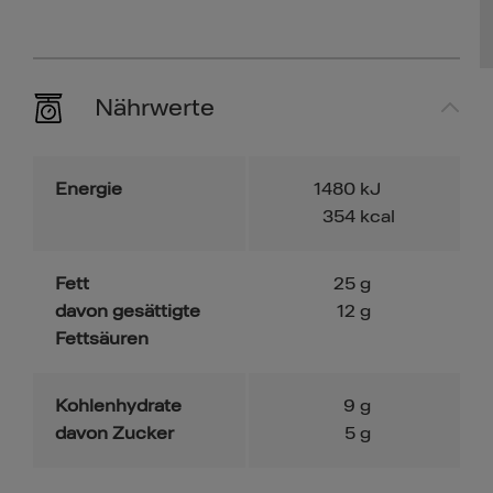
Nährwerte
Energie
1480
kJ
354
kcal
Fett
25
g
davon gesättigte
12
g
Fettsäuren
Kohlenhydrate
9
g
davon Zucker
5
g