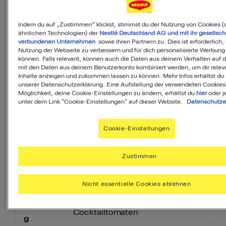
PDF
Indem du auf „Zustimmen“ klickst, stimmst du der Nutzung von Cookies (
ähnlichen Technologien) der
Nestlé Deutschland AG und mit ihr gesellsch
verbundenen Unternehmen
sowie ihren Partnern zu. Dies ist erforderlich,
Nutzung der Webseite zu verbessern und für dich personalisierte Werbung
können. Falls relevant, können auch die Daten aus deinem Verhalten auf 
Zutaten
mit den Daten aus deinem Benutzerkonto kombiniert werden, um dir relev
Inhalte anzeigen und zukommen lassen zu können. Mehr Infos erhältst du 
unserer Datenschutzerklärung. Eine Aufstellung der verwendeten Cookies
Möglichkeit, deine Cookie-Einstellungen zu ändern, erhältst du
hier
oder j
unter dem Link "Cookie-Einstellungen" auf dieser Website.
Datenschutze
6
Portionen
Cookie-Einstellungen
250
g
Farfalle
Zustimmen
210
g
Thunfisch, naturell
Nicht essentielle Cookies ablehnen
200
Cocktailtomaten
g