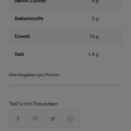
davon Zucker
4
g
Ballaststoffe
3
g
Eiweiß
13
g
Salz
1.4
g
Alle Angaben pro Portion
Teil's mit Freunden