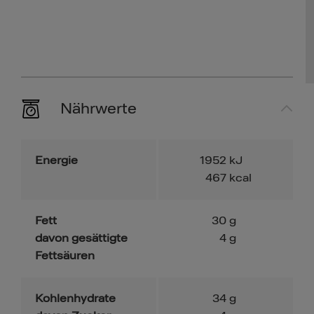
Nährwerte
Energie
1952
kJ
467
kcal
Fett
30
g
davon gesättigte
4
g
Fettsäuren
Kohlenhydrate
34
g