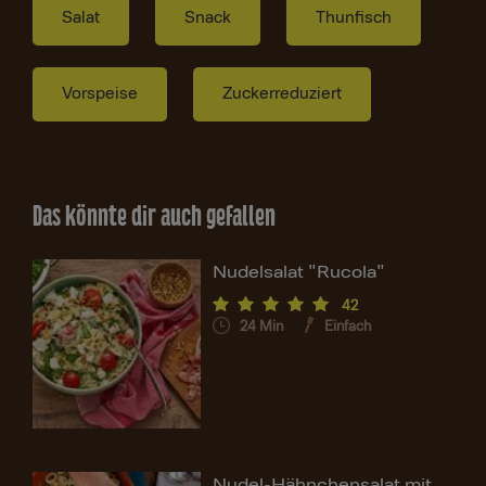
Salat
Snack
Thunfisch
Vorspeise
Zuckerreduziert
Das könnte dir auch gefallen
Nudelsalat "Rucola"
42
24
Min
Einfach
Nudel-Hähnchensalat mit