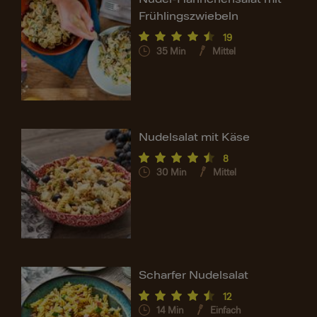
Frühlingszwiebeln
19
35
Min
Mittel
Nudelsalat mit Käse
8
30
Min
Mittel
Scharfer Nudelsalat
12
14
Min
Einfach