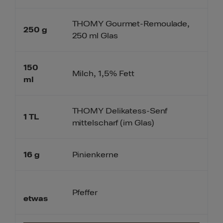
THOMY Gourmet-Remoulade,
250
g
250 ml Glas
150
Milch, 1,5% Fett
ml
THOMY Delikatess-Senf
1
TL
mittelscharf (im Glas)
16
g
Pinienkerne
Pfeffer
etwas